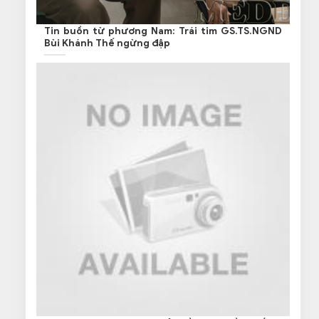
Tin buồn từ phương Nam: Trái tim GS.TS.NGND
Bùi Khánh Thế ngừng đập