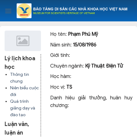
Skip
to
content
Họ tên:
Phạm Phú Mỹ
Năm sinh:
15/08/1986
Giới tính:
Lý lịch khoa
Chuyên ngành:
Kỹ Thuật Điện Tử
học
Thông tin
Học hàm:
chung
Học vị:
TS
Niên biểu cuộc
đời
Danh hiệu giải thưởng, huân huy
Quá trình
chương:
giảng dạy và
đào tạo
Luận văn,
luận án