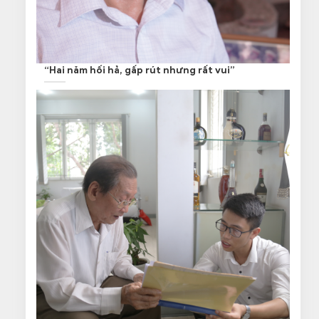
“Hai năm hối hả, gấp rút nhưng rất vui”