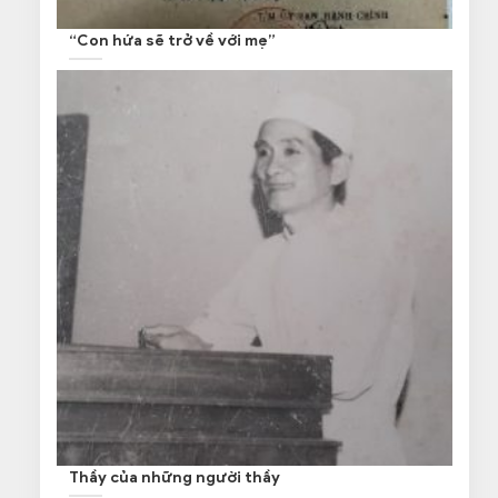
“Con hứa sẽ trở về với mẹ”
Thầy của những người thầy