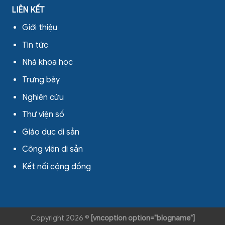
LIÊN KẾT
Giới thiệu
Tin tức
Nhà khoa học
Trưng bày
Nghiên cứu
Thư viện số
Giáo dục di sản
Công viên di sản
Kết nối cộng đồng
Copyright 2026 ©
[vncoption option="blogname"]