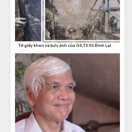
Tờ giấy khen và bức ảnh của GS.TS Vũ Đình Lai