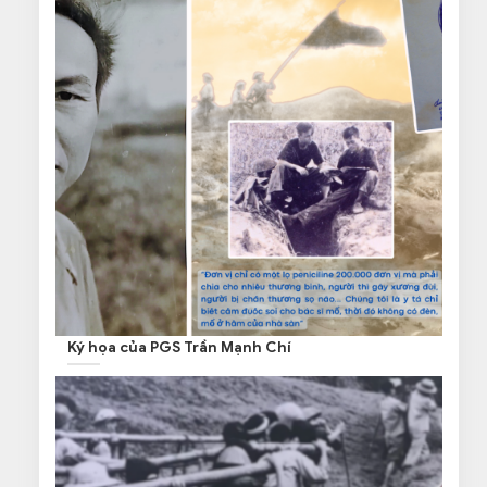
Ký họa của PGS Trần Mạnh Chí