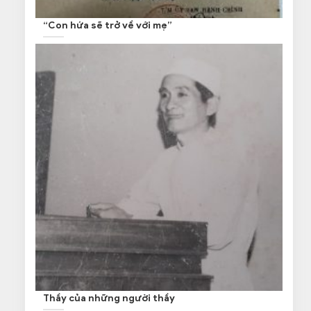
“Con hứa sẽ trở về với mẹ”
Thầy của những người thầy