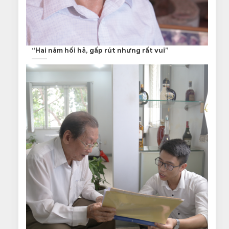
“Hai năm hối hả, gấp rút nhưng rất vui”