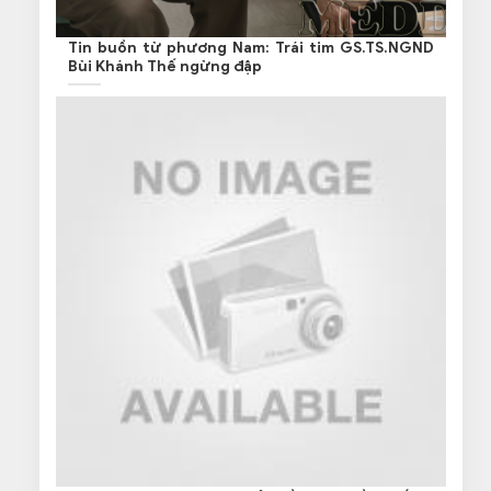
Tin buồn từ phương Nam: Trái tim GS.TS.NGND
Bùi Khánh Thế ngừng đập