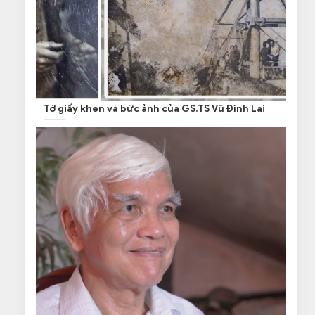
Tờ giấy khen và bức ảnh của GS.TS Vũ Đình Lai