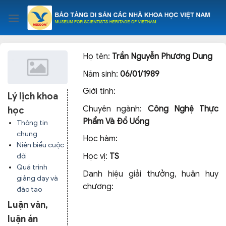
Skip
to
content
Họ tên:
Trần Nguyễn Phương Dung
Năm sinh:
06/01/1989
Giới tính:
Lý lịch khoa
Chuyên ngành:
Công Nghệ Thực
học
Phẩm Và Đồ Uống
Thông tin
chung
Học hàm:
Niên biểu cuộc
Học vị:
TS
đời
Quá trình
Danh hiệu giải thưởng, huân huy
giảng dạy và
chương:
đào tạo
Luận văn,
luận án