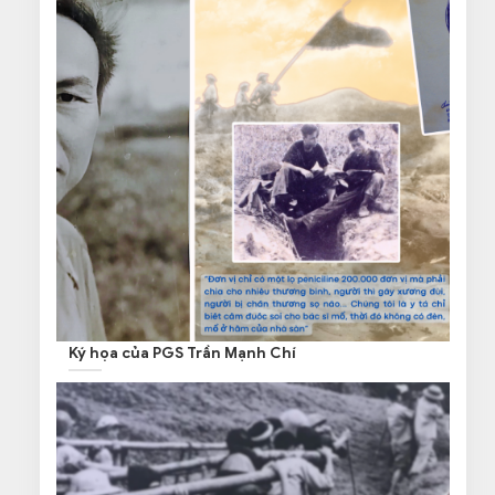
Ký họa của PGS Trần Mạnh Chí