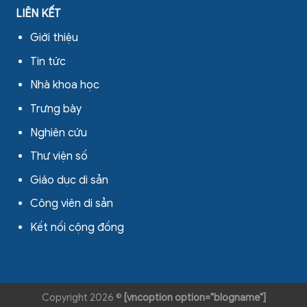
LIÊN KẾT
Giới thiệu
Tin tức
Nhà khoa học
Trưng bày
Nghiên cứu
Thư viện số
Giáo dục di sản
Công viên di sản
Kết nối cộng đồng
Copyright 2026 ©
[vncoption option="blogname"]