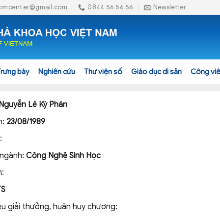
omcenter@gmail.com
0844 56 56 56
Newsletter
Trưng bày
Nghiên cứu
Thư viện số
Giáo dục di sản
Công viê
Nguyễn Lê Kỳ Phán
h:
23/08/1989
:
 ngành:
Công Nghệ Sinh Học
:
TS
ệu giải thưởng, huân huy chương: