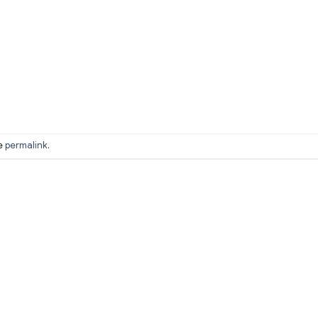
he
permalink
.