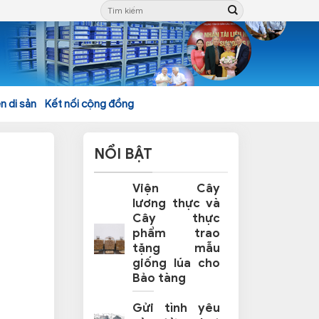
n di sản
Kết nối cộng đồng
NỔI BẬT
Viện Cây
lương thực và
Cây thực
phẩm trao
tặng mẫu
giống lúa cho
Bảo tàng
Gửi tình yêu