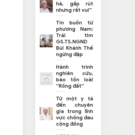
hả, gấp rút
nhưng rất vui”
Tin buồn từ
phương Nam:
Trái tim
GS.TS.NGND
Bùi Khánh Thế
ngừng đập
Hành trình
nghiên cứu,
bảo tồn loài
“Rồng đất”
Từ một y tá
đến chuyên
gia trong lĩnh
vực chống đau
cộng đồng