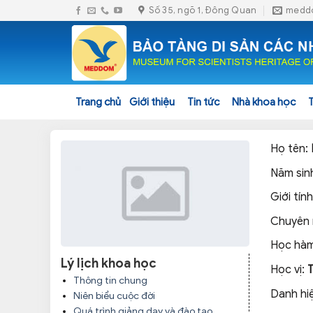
Skip
Số 35, ngõ 1, Đông Quan
medd
to
content
Trang chủ
Giới thiệu
Tin tức
Nhà khoa học
Họ tên:
Năm sin
Giới tính
Chuyên
Học hàm
Lý lịch khoa học
Học vị:
Thông tin chung
Danh hi
Niên biểu cuộc đời
Quá trình giảng dạy và đào tạo