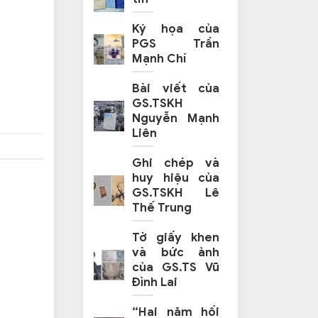
Ký họa của
PGS Trần
Mạnh Chí
Bài viết của
GS.TSKH
Nguyễn Mạnh
Liên
Ghi chép và
huy hiệu của
GS.TSKH Lê
Thế Trung
Tờ giấy khen
và bức ảnh
của GS.TS Vũ
Đình Lai
“Hai năm hối