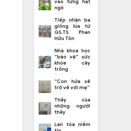
vào từng hạt
ngô
Tiếp nhận ba
giống lúa từ
GS.TS Phan
Hữu Tôn
Nhà khoa học
“bảo vệ” sức
khỏe cây
trồng
“Con hứa sẽ
trở về với mẹ”
Thầy của
những người
thầy
Lan tỏa niềm
tin