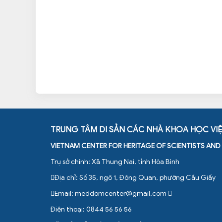
TRUNG TÂM DI SẢN CÁC NHÀ KHOA HỌC VI
VIETNAM CENTER FOR HERITAGE OF SCIENTISTS AN
Trụ sở chính: Xã Thung Nai, tỉnh Hòa Bình
Địa chỉ: Số 35, ngõ 1, Đông Quan, phường Cầu Giấy
Email:
meddomcenter@gmail.com
Điện thoại: 0844 56 56 56