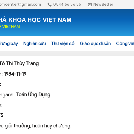
omcenter@gmail.com
0844 56 56 56
Newsletter
Trưng bày
Nghiên cứu
Thư viện số
Giáo dục di sản
Công viê
Tô Thị Thùy Trang
h:
1984-11-19
:
 ngành:
Toán Ứng Dụng
:
TS
ệu giải thưởng, huân huy chương: