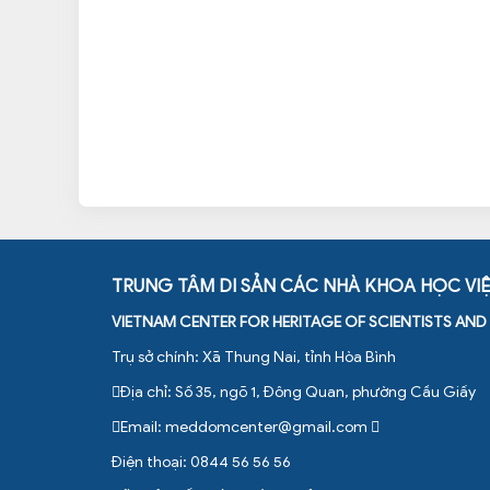
TRUNG TÂM DI SẢN CÁC NHÀ KHOA HỌC VI
VIETNAM CENTER FOR HERITAGE OF SCIENTISTS AN
Trụ sở chính: Xã Thung Nai, tỉnh Hòa Bình
Địa chỉ: Số 35, ngõ 1, Đông Quan, phường Cầu Giấy
Email:
meddomcenter@gmail.com
Điện thoại: 0844 56 56 56