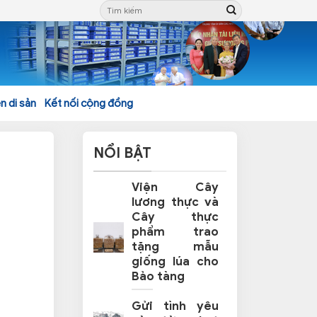
n di sản
Kết nối cộng đồng
NỔI BẬT
Viện Cây
lương thực và
Cây thực
phẩm trao
tặng mẫu
giống lúa cho
Bảo tàng
Gửi tình yêu