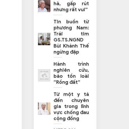
hả, gấp rút
nhưng rất vui”
Tin buồn từ
phương Nam:
Trái tim
GS.TS.NGND
Bùi Khánh Thế
ngừng đập
Hành trình
nghiên cứu,
bảo tồn loài
“Rồng đất”
Từ một y tá
đến chuyên
gia trong lĩnh
vực chống đau
cộng đồng