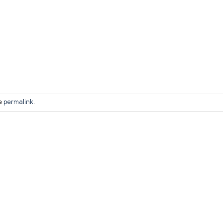
he
permalink
.