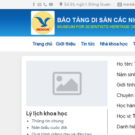
Skip
Số 35, ngõ 1, Đông Quan
medd
to
content
Trang chủ
Giới thiệu
Tin tức
Nhà khoa học
Họ tên:
Năm sin
Giới tính
Chuyên
Học hàm
Lý lịch khoa học
Học vị:
Thông tin chung
Danh hi
Niên biểu cuộc đời
Quá trình giảng dạy và đào tạo