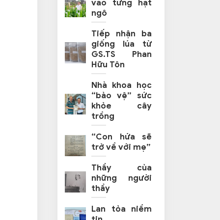
vào từng hạt
ngô
Tiếp nhận ba
giống lúa từ
GS.TS Phan
Hữu Tôn
Nhà khoa học
“bảo vệ” sức
khỏe cây
trồng
“Con hứa sẽ
trở về với mẹ”
Thầy của
những người
thầy
Lan tỏa niềm
tin