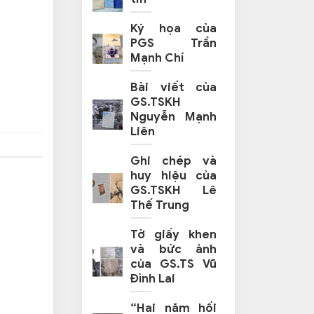
Ký họa của
PGS Trần
Mạnh Chí
Bài viết của
GS.TSKH
Nguyễn Mạnh
Liên
Ghi chép và
huy hiệu của
GS.TSKH Lê
Thế Trung
Tờ giấy khen
và bức ảnh
của GS.TS Vũ
Đình Lai
“Hai năm hối