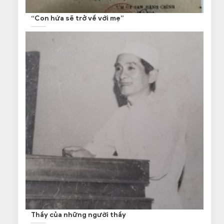
“Con hứa sẽ trở về với mẹ”
Thầy của những người thầy