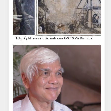
Tờ giấy khen và bức ảnh của GS.TS Vũ Đình Lai