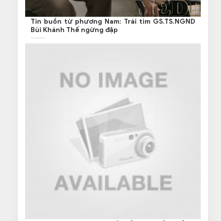
Tin buồn từ phương Nam: Trái tim GS.TS.NGND
Bùi Khánh Thế ngừng đập