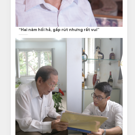
“Hai năm hối hả, gấp rút nhưng rất vui”