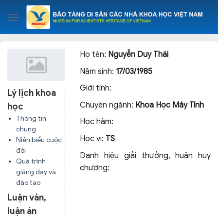
Skip
to
content
Họ tên:
Nguyễn Duy Thái
Năm sinh:
17/03/1985
Giới tính:
Lý lịch khoa
Chuyên ngành:
Khoa Học Máy Tính
học
Thông tin
Học hàm:
chung
Học vị:
TS
Niên biểu cuộc
đời
Danh hiệu giải thưởng, huân huy
Quá trình
chương:
giảng dạy và
đào tạo
Luận văn,
luận án