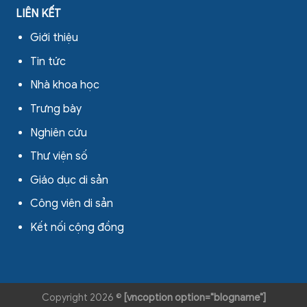
LIÊN KẾT
Giới thiệu
Tin tức
Nhà khoa học
Trưng bày
Nghiên cứu
Thư viện số
Giáo dục di sản
Công viên di sản
Kết nối cộng đồng
Copyright 2026 ©
[vncoption option="blogname"]