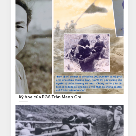
Ký họa của PGS Trần Mạnh Chí