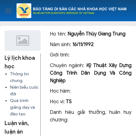
Skip
to
content
Họ tên:
Nguyễn Thùy Giang Trung
Năm sinh:
16/11/1992
Giới tính:
Lý lịch khoa
Chuyên ngành:
Kỹ Thuật Xây Dựng
học
Công Trình Dân Dụng Và Công
Thông tin
Nghiệp
chung
Niên biểu cuộc
Học hàm:
đời
Quá trình
Học vị:
TS
giảng dạy và
Danh hiệu giải thưởng, huân huy
đào tạo
chương:
Luận văn,
luận án