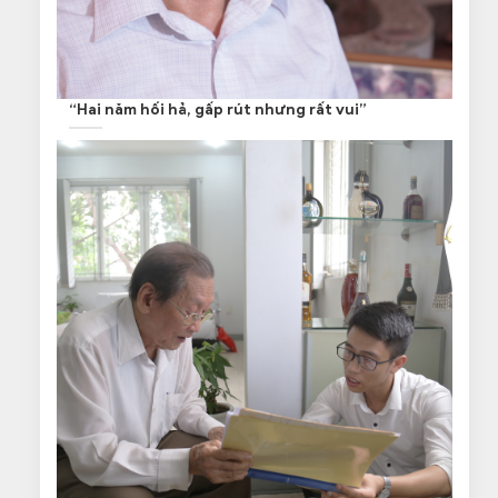
“Hai năm hối hả, gấp rút nhưng rất vui”