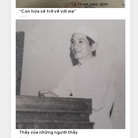
“Con hứa sẽ trở về với mẹ”
Thầy của những người thầy