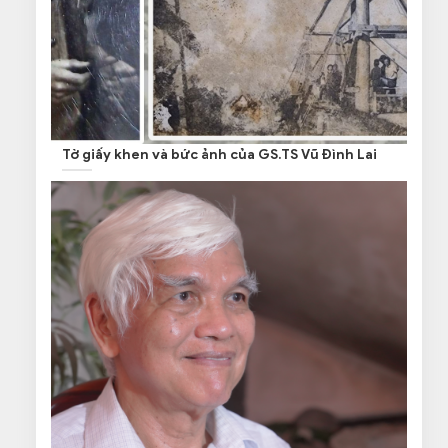
Tờ giấy khen và bức ảnh của GS.TS Vũ Đình Lai