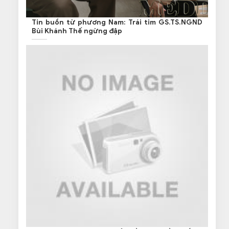
Tin buồn từ phương Nam: Trái tim GS.TS.NGND
Bùi Khánh Thế ngừng đập