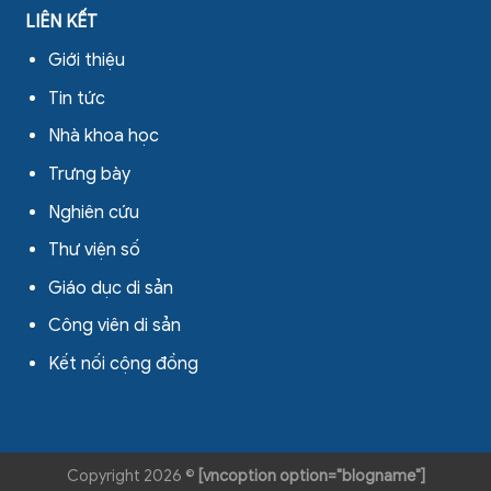
LIÊN KẾT
Giới thiệu
Tin tức
Nhà khoa học
Trưng bày
Nghiên cứu
Thư viện số
Giáo dục di sản
Công viên di sản
Kết nối cộng đồng
Copyright 2026 ©
[vncoption option="blogname"]