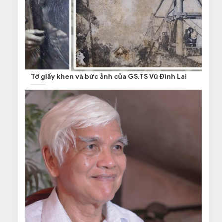
Tờ giấy khen và bức ảnh của GS.TS Vũ Đình Lai