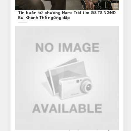
Tin buồn từ phương Nam: Trái tim GS.TS.NGND
Bùi Khánh Thế ngừng đập