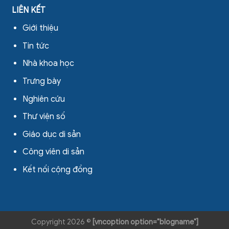
LIÊN KẾT
Giới thiệu
Tin tức
Nhà khoa học
Trưng bày
Nghiên cứu
Thư viện số
Giáo dục di sản
Công viên di sản
Kết nối cộng đồng
Copyright 2026 ©
[vncoption option="blogname"]