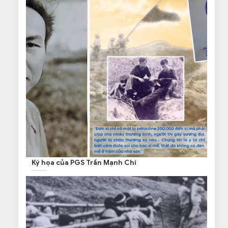
Ký họa của PGS Trần Mạnh Chí