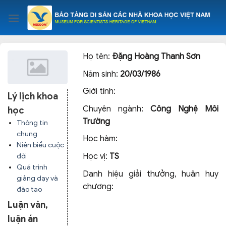
Skip
to
content
Họ tên:
Đặng Hoàng Thanh Sơn
Năm sinh:
20/03/1986
Giới tính:
Lý lịch khoa
Chuyên ngành:
Công Nghệ Môi
học
Trường
Thông tin
chung
Học hàm:
Niên biểu cuộc
Học vị:
TS
đời
Quá trình
Danh hiệu giải thưởng, huân huy
giảng dạy và
chương:
đào tạo
Luận văn,
luận án