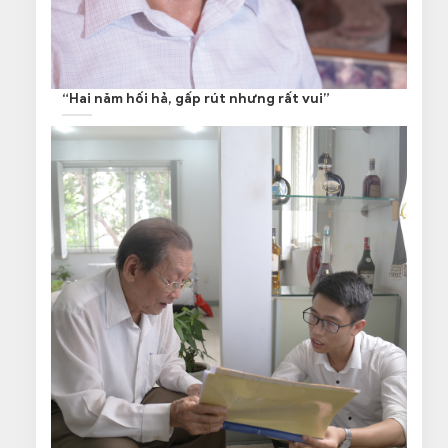
“Hai năm hối hả, gấp rút nhưng rất vui”