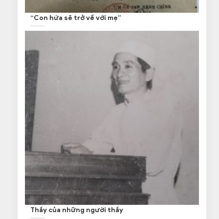
“Con hứa sẽ trở về với mẹ”
Thầy của những người thầy