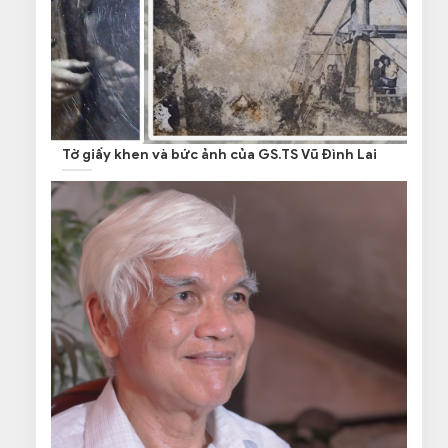
Tờ giấy khen và bức ảnh của GS.TS Vũ Đình Lai