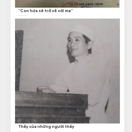
“Con hứa sẽ trở về với mẹ”
Thầy của những người thầy