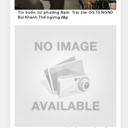
Tin buồn từ phương Nam: Trái tim GS.TS.NGND
Bùi Khánh Thế ngừng đập