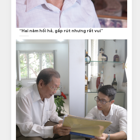
“Hai năm hối hả, gấp rút nhưng rất vui”