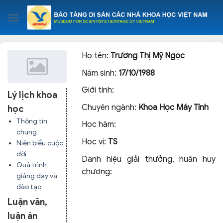
Skip
to
content
Họ tên:
Trương Thị Mỹ Ngọc
Năm sinh:
17/10/1988
Giới tính:
Lý lịch khoa
Chuyên ngành:
Khoa Học Máy Tính
học
Thông tin
Học hàm:
chung
Học vị:
TS
Niên biểu cuộc
đời
Danh hiệu giải thưởng, huân huy
Quá trình
chương:
giảng dạy và
đào tạo
Luận văn,
luận án