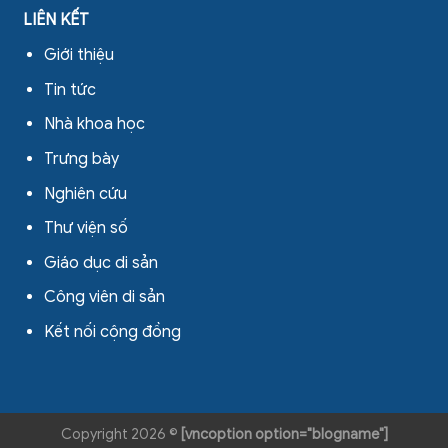
LIÊN KẾT
Giới thiệu
Tin tức
Nhà khoa học
Trưng bày
Nghiên cứu
Thư viện số
Giáo dục di sản
Công viên di sản
Kết nối cộng đồng
Copyright 2026 ©
[vncoption option="blogname"]