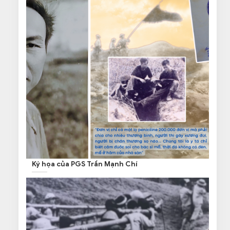
Ký họa của PGS Trần Mạnh Chí