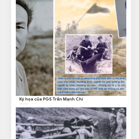
Ký họa của PGS Trần Mạnh Chí