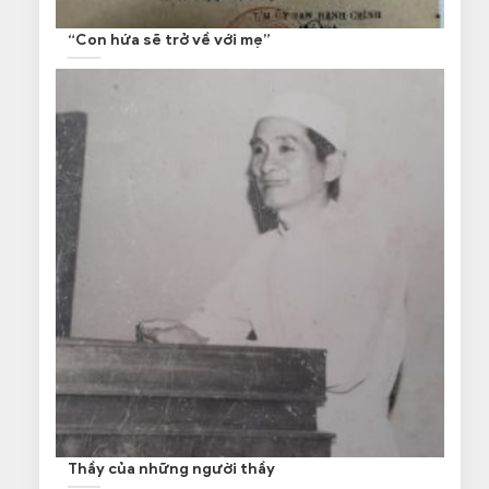
“Con hứa sẽ trở về với mẹ”
Thầy của những người thầy