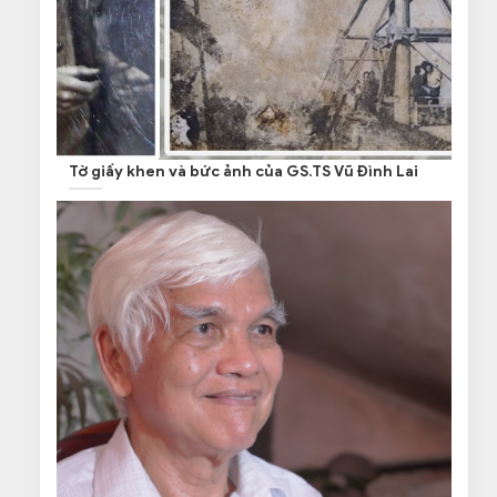
Tờ giấy khen và bức ảnh của GS.TS Vũ Đình Lai