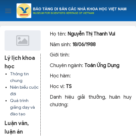
Skip
to
content
Họ tên:
Nguyễn Thị Thanh Vui
Năm sinh:
18/06/1988
Giới tính:
Lý lịch khoa
Chuyên ngành:
Toán Ứng Dụng
học
Thông tin
Học hàm:
chung
Học vị:
TS
Niên biểu cuộc
đời
Danh hiệu giải thưởng, huân huy
Quá trình
chương:
giảng dạy và
đào tạo
Luận văn,
luận án