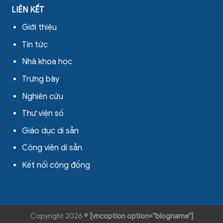
LIÊN KẾT
Giới thiệu
Tin tức
Nhà khoa học
Trưng bày
Nghiên cứu
Thư viện số
Giáo dục di sản
Công viên di sản
Kết nối cộng đồng
Copyright 2026 ©
[vncoption option="blogname"]