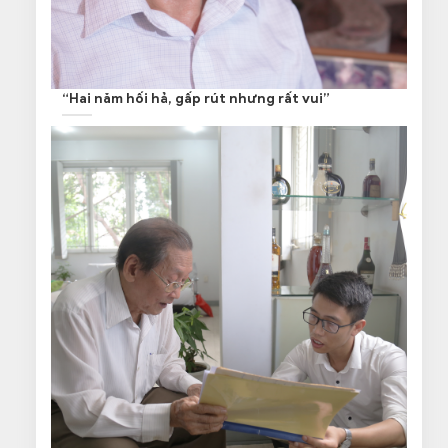
“Hai năm hối hả, gấp rút nhưng rất vui”