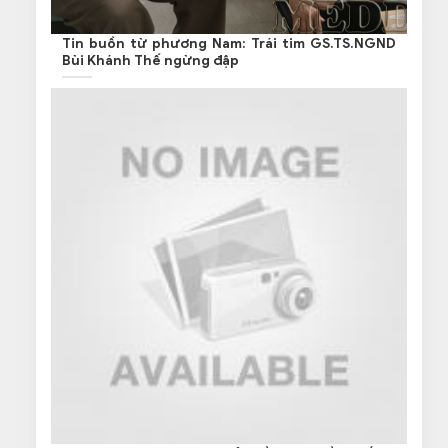
Tin buồn từ phương Nam: Trái tim GS.TS.NGND
Bùi Khánh Thế ngừng đập