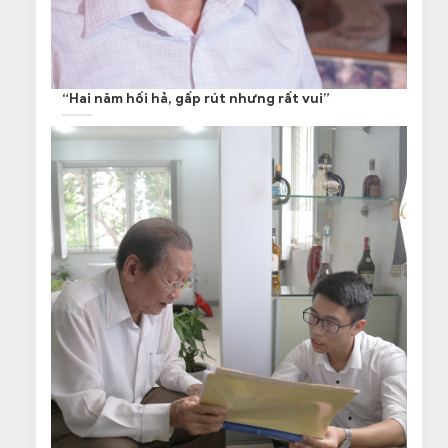
“Hai năm hối hả, gấp rút nhưng rất vui”