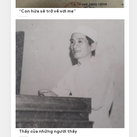
“Con hứa sẽ trở về với mẹ”
Thầy của những người thầy