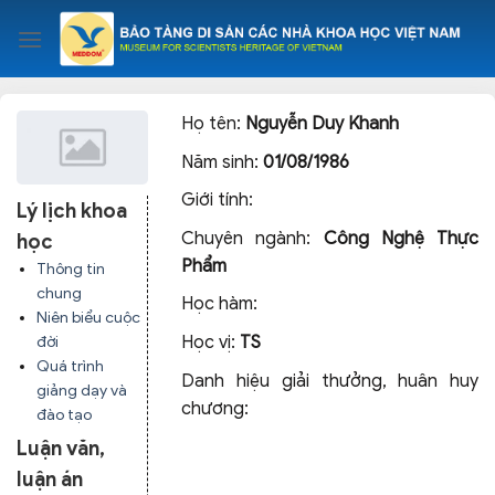
Skip
to
content
Họ tên:
Nguyễn Duy Khanh
Năm sinh:
01/08/1986
Giới tính:
Lý lịch khoa
Chuyên ngành:
Công Nghệ Thực
học
Phẩm
Thông tin
chung
Học hàm:
Niên biểu cuộc
Học vị:
TS
đời
Quá trình
Danh hiệu giải thưởng, huân huy
giảng dạy và
chương:
đào tạo
Luận văn,
luận án