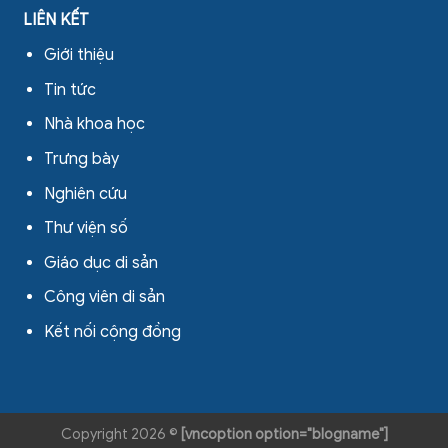
LIÊN KẾT
Giới thiệu
Tin tức
Nhà khoa học
Trưng bày
Nghiên cứu
Thư viện số
Giáo dục di sản
Công viên di sản
Kết nối cộng đồng
Copyright 2026 ©
[vncoption option="blogname"]