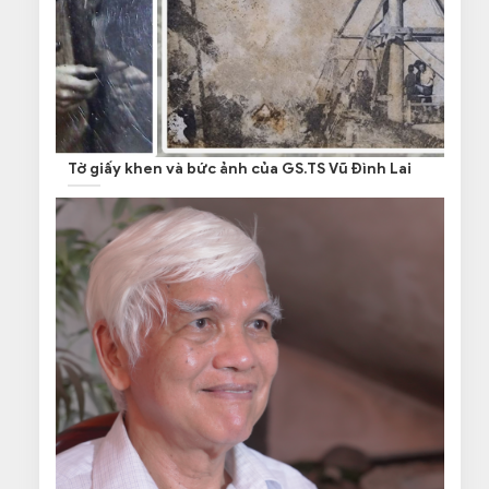
Tờ giấy khen và bức ảnh của GS.TS Vũ Đình Lai