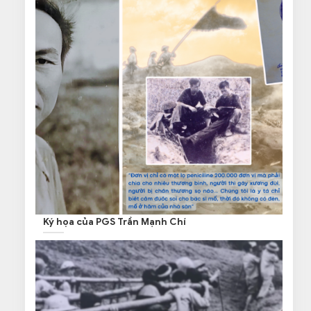
Ký họa của PGS Trần Mạnh Chí