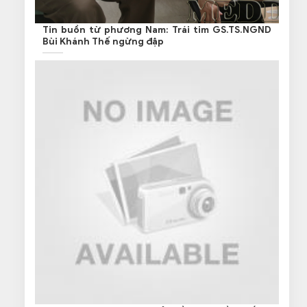
Tin buồn từ phương Nam: Trái tim GS.TS.NGND
Bùi Khánh Thế ngừng đập