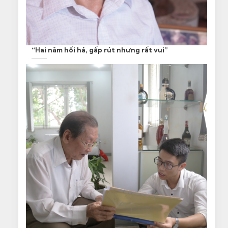
“Hai năm hối hả, gấp rút nhưng rất vui”