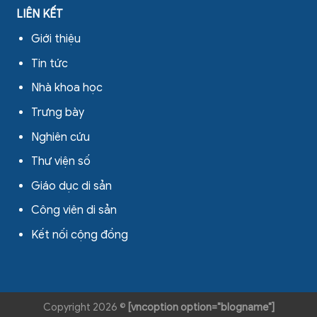
LIÊN KẾT
Giới thiệu
Tin tức
Nhà khoa học
Trưng bày
Nghiên cứu
Thư viện số
Giáo dục di sản
Công viên di sản
Kết nối cộng đồng
Copyright 2026 ©
[vncoption option="blogname"]