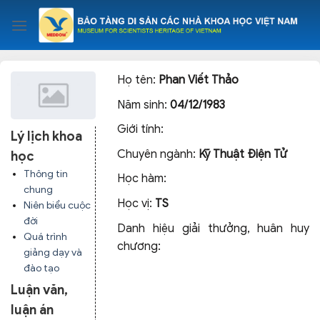
Skip
to
content
Họ tên:
Phan Viết Thảo
Năm sinh:
04/12/1983
Giới tính:
Lý lịch khoa
Chuyên ngành:
Kỹ Thuật Điện Tử
học
Thông tin
Học hàm:
chung
Học vị:
TS
Niên biểu cuộc
đời
Danh hiệu giải thưởng, huân huy
Quá trình
chương:
giảng dạy và
đào tạo
Luận văn,
luận án