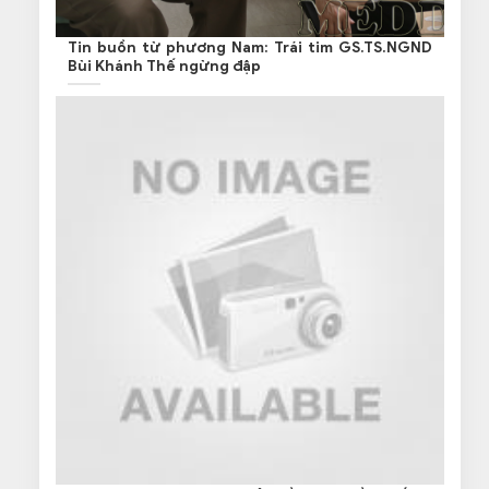
Tin buồn từ phương Nam: Trái tim GS.TS.NGND
Bùi Khánh Thế ngừng đập