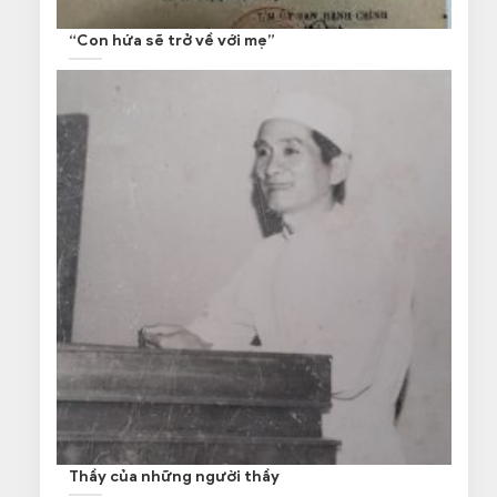
“Con hứa sẽ trở về với mẹ”
Thầy của những người thầy