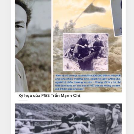
Ký họa của PGS Trần Mạnh Chí