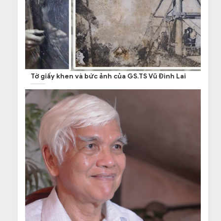
Tờ giấy khen và bức ảnh của GS.TS Vũ Đình Lai