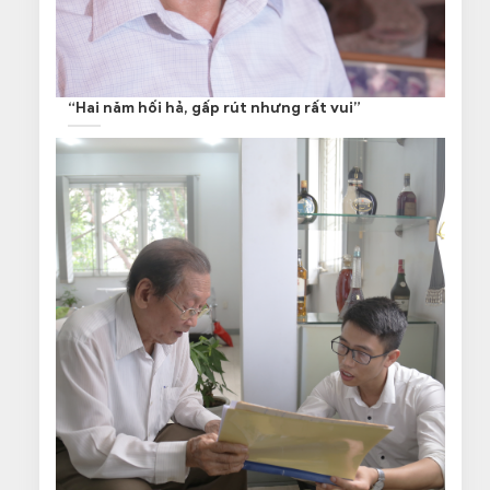
“Hai năm hối hả, gấp rút nhưng rất vui”