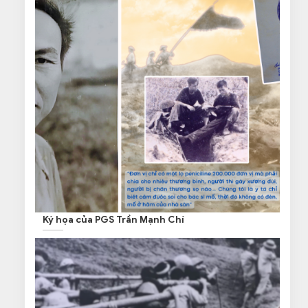
Ký họa của PGS Trần Mạnh Chí