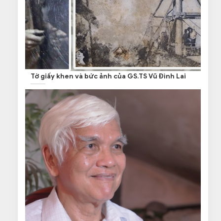
Tờ giấy khen và bức ảnh của GS.TS Vũ Đình Lai