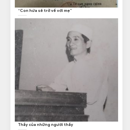
“Con hứa sẽ trở về với mẹ”
Thầy của những người thầy