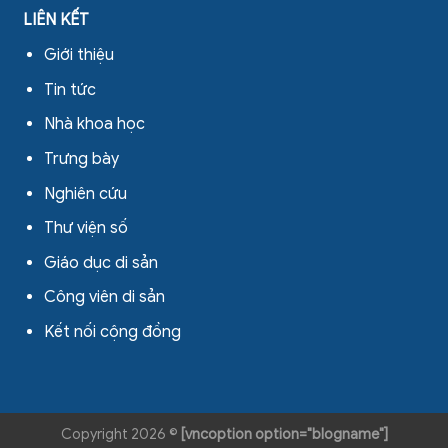
LIÊN KẾT
Giới thiệu
Tin tức
Nhà khoa học
Trưng bày
Nghiên cứu
Thư viện số
Giáo dục di sản
Công viên di sản
Kết nối cộng đồng
Copyright 2026 ©
[vncoption option="blogname"]