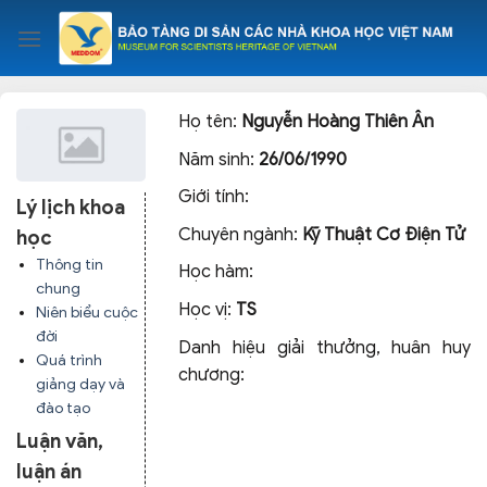
Skip
to
content
Họ tên:
Nguyễn Hoàng Thiên Ân
Năm sinh:
26/06/1990
Giới tính:
Lý lịch khoa
Chuyên ngành:
Kỹ Thuật Cơ Điện Tử
học
Thông tin
Học hàm:
chung
Học vị:
TS
Niên biểu cuộc
đời
Danh hiệu giải thưởng, huân huy
Quá trình
chương:
giảng dạy và
đào tạo
Luận văn,
luận án