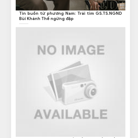
Tin buồn từ phương Nam: Trái tim GS.TS.NGND
Bùi Khánh Thế ngừng đập