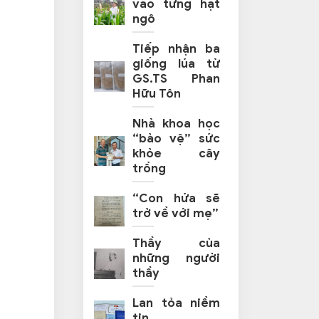
vào từng hạt
ngô
Tiếp nhận ba
giống lúa từ
GS.TS Phan
Hữu Tôn
Nhà khoa học
“bảo vệ” sức
khỏe cây
trồng
“Con hứa sẽ
trở về với mẹ”
Thầy của
những người
thầy
Lan tỏa niềm
tin