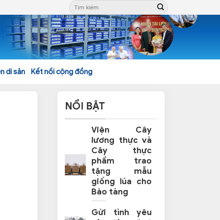
n di sản
Kết nối cộng đồng
NỔI BẬT
Viện Cây
lương thực và
Cây thực
phẩm trao
tặng mẫu
giống lúa cho
Bảo tàng
Gửi tình yêu