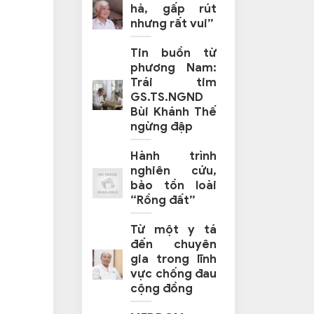
hả, gấp rút
nhưng rất vui”
Tin buồn từ
phương Nam:
Trái tim
GS.TS.NGND
Bùi Khánh Thế
ngừng đập
Hành trình
nghiên cứu,
bảo tồn loài
“Rồng đất”
Từ một y tá
đến chuyên
gia trong lĩnh
vực chống đau
cộng đồng