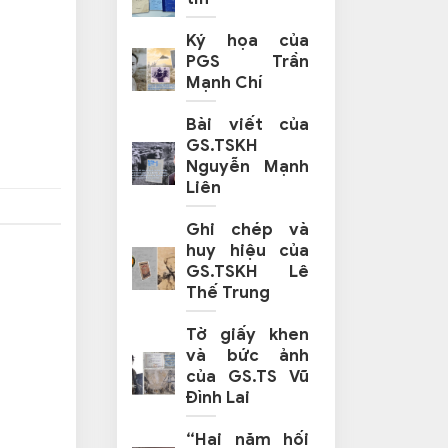
Ký họa của
PGS Trần
Mạnh Chí
Bài viết của
GS.TSKH
Nguyễn Mạnh
Liên
Ghi chép và
huy hiệu của
GS.TSKH Lê
Thế Trung
Tờ giấy khen
và bức ảnh
của GS.TS Vũ
Đình Lai
“Hai năm hối