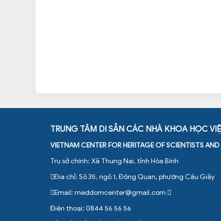
TRUNG TÂM DI SẢN CÁC NHÀ KHOA HỌC VI
VIETNAM CENTER FOR HERITAGE OF SCIENTISTS AN
Trụ sở chính: Xã Thung Nai, tỉnh Hòa Bình
Địa chỉ: Số 35, ngõ 1, Đông Quan, phường Cầu Giấy
Email:
meddomcenter@gmail.com
Điện thoại: 0844 56 56 56