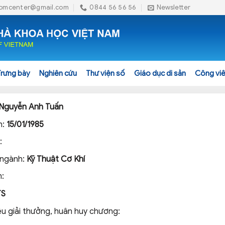
omcenter@gmail.com
0844 56 56 56
Newsletter
Trưng bày
Nghiên cứu
Thư viện số
Giáo dục di sản
Công viê
Nguyễn Anh Tuấn
h:
15/01/1985
:
 ngành:
Kỹ Thuật Cơ Khí
:
TS
ệu giải thưởng, huân huy chương: