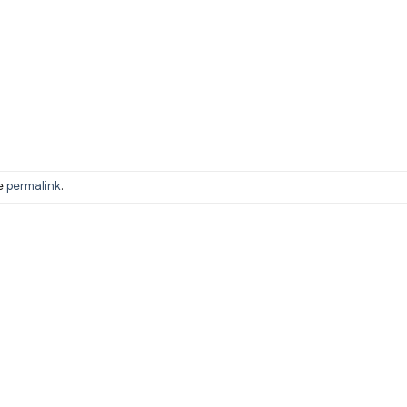
he
permalink
.