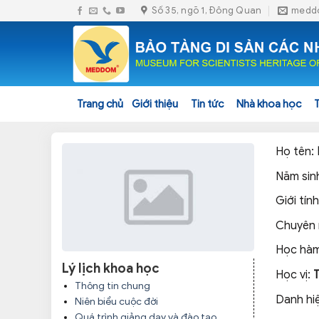
Skip
Số 35, ngõ 1, Đông Quan
medd
to
content
Trang chủ
Giới thiệu
Tin tức
Nhà khoa học
Họ tên:
Năm sin
Giới tính
Chuyên
Học hàm
Lý lịch khoa học
Học vị:
Thông tin chung
Danh hi
Niên biểu cuộc đời
Quá trình giảng dạy và đào tạo