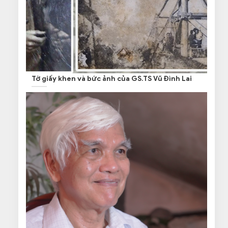
Tờ giấy khen và bức ảnh của GS.TS Vũ Đình Lai