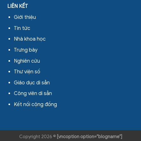
LIÊN KẾT
Giới thiệu
Tin tức
Nhà khoa học
Trưng bày
Nghiên cứu
Thư viện số
Giáo dục di sản
Công viên di sản
Kết nối cộng đồng
Copyright 2026 ©
[vncoption option="blogname"]