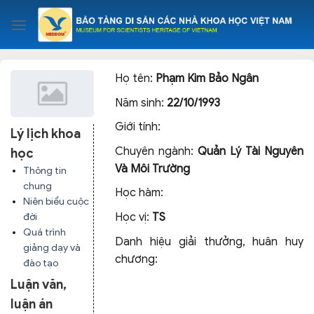
Skip
to
content
Họ tên:
Phạm Kim Bảo Ngân
Năm sinh:
22/10/1993
Giới tính:
Lý lịch khoa
Chuyên ngành:
Quản Lý Tài Nguyên
học
Và Môi Trường
Thông tin
chung
Học hàm:
Niên biểu cuộc
Học vị:
TS
đời
Quá trình
Danh hiệu giải thưởng, huân huy
giảng dạy và
chương:
đào tạo
Luận văn,
luận án