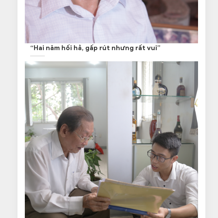
“Hai năm hối hả, gấp rút nhưng rất vui”