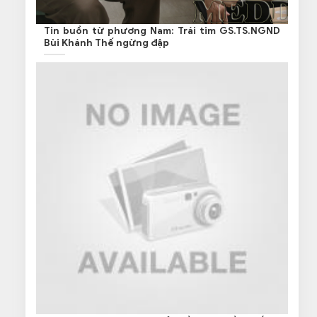
Tin buồn từ phương Nam: Trái tim GS.TS.NGND
Bùi Khánh Thế ngừng đập