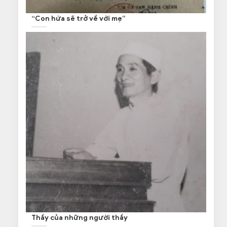
“Con hứa sẽ trở về với mẹ”
Thầy của những người thầy