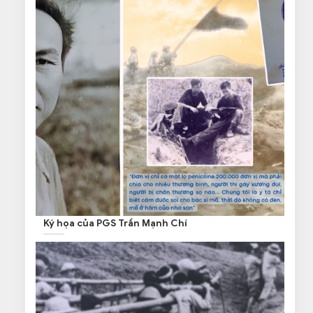
Ký họa của PGS Trần Mạnh Chí