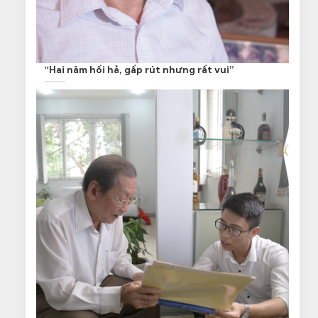
“Hai năm hối hả, gấp rút nhưng rất vui”