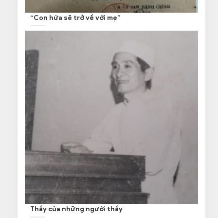
“Con hứa sẽ trở về với mẹ”
Thầy của những người thầy