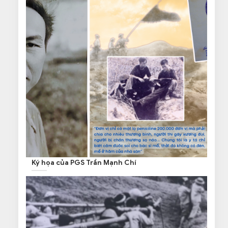
Ký họa của PGS Trần Mạnh Chí