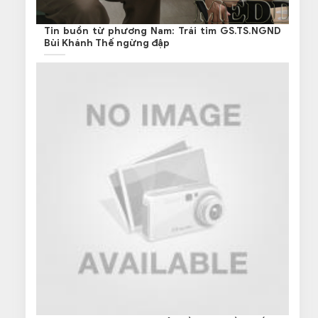
Tin buồn từ phương Nam: Trái tim GS.TS.NGND
Bùi Khánh Thế ngừng đập