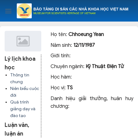
Skip
to
content
Họ tên:
Chhoeung Yean
Năm sinh:
12/11/1987
Giới tính:
Lý lịch khoa
Chuyên ngành:
Kỹ Thuật Điện Tử
học
Thông tin
Học hàm:
chung
Học vị:
TS
Niên biểu cuộc
đời
Danh hiệu giải thưởng, huân huy
Quá trình
chương:
giảng dạy và
đào tạo
Luận văn,
luận án