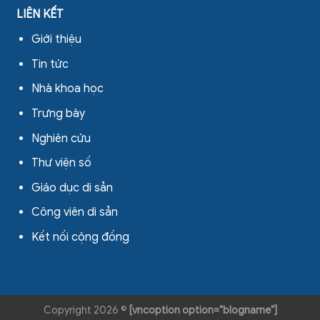
LIÊN KẾT
Giới thiệu
Tin tức
Nhà khoa học
Trưng bày
Nghiên cứu
Thư viện số
Giáo dục di sản
Công viên di sản
Kết nối cộng đồng
Copyright 2026 ©
[vncoption option="blogname"]