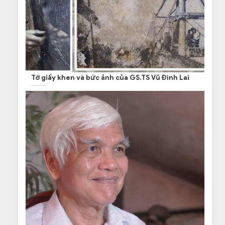
Tờ giấy khen và bức ảnh của GS.TS Vũ Đình Lai