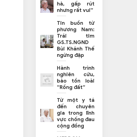
hả, gấp rút
nhưng rất vui”
Tin buồn từ
phương Nam:
Trái tim
GS.TS.NGND
Bùi Khánh Thế
ngừng đập
Hành trình
nghiên cứu,
bảo tồn loài
“Rồng đất”
Từ một y tá
đến chuyên
gia trong lĩnh
vực chống đau
cộng đồng