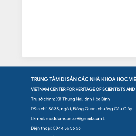
TRUNG TÂM DI SẢN CÁC NHÀ KHOA HỌC VI
VIETNAM CENTER FOR HERITAGE OF SCIENTISTS AN
Trụ sở chính: Xã Thung Nai, tỉnh Hòa Bình
Địa chỉ: Số 35, ngõ 1, Đông Quan, phường Cầu Giấy
Email:
meddomcenter@gmail.com
Điện thoại: 0844 56 56 56