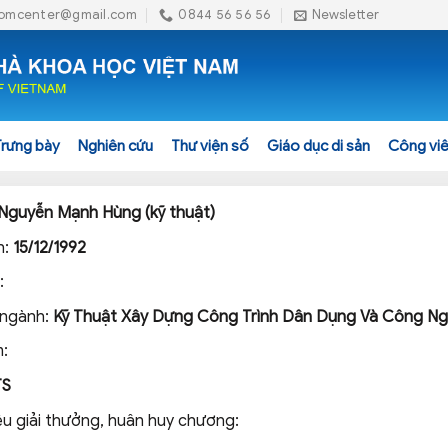
omcenter@gmail.com
0844 56 56 56
Newsletter
Trưng bày
Nghiên cứu
Thư viện số
Giáo dục di sản
Công viê
Nguyễn Mạnh Hùng (kỹ thuật)
h:
15/12/1992
:
 ngành:
Kỹ Thuật Xây Dựng Công Trình Dân Dụng Và Công Ng
:
TS
ệu giải thưởng, huân huy chương: