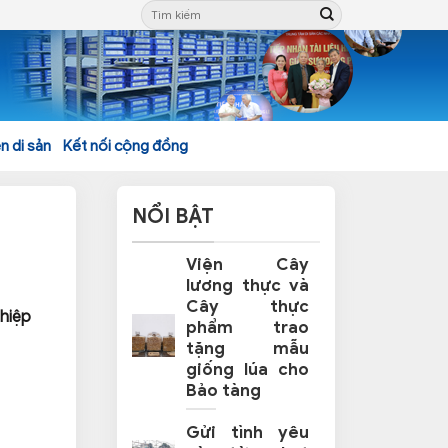
n di sản
Kết nối cộng đồng
NỔI BẬT
Viện Cây
lương thực và
Cây thực
hiệp
phẩm trao
tặng mẫu
giống lúa cho
Bảo tàng
Gửi tình yêu