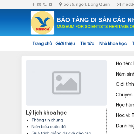
Skip
Số 35, ngõ 1, Đông Quan
medd
to
content
Trang chủ
Giới thiệu
Tin tức
Nhà khoa học
Họ tên:
Năm sin
Giới tính
Chuyên
Học hàm
Lý lịch khoa học
Học vị:
Thông tin chung
Danh hi
Niên biểu cuộc đời
Quá trình giảng dạy và đào tạo