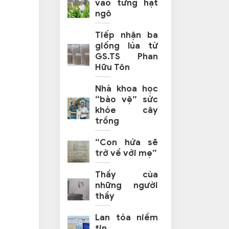
vào từng hạt
ngô
Tiếp nhận ba
giống lúa từ
GS.TS Phan
Hữu Tôn
Nhà khoa học
“bảo vệ” sức
khỏe cây
trồng
“Con hứa sẽ
trở về với mẹ”
Thầy của
những người
thầy
Lan tỏa niềm
tin