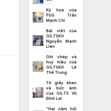
Ký họa của
PGS Trần
Mạnh Chí
Bài viết của
GS.TSKH
Nguyễn Mạnh
Liên
Ghi chép và
huy hiệu của
GS.TSKH Lê
Thế Trung
Tờ giấy khen
và bức ảnh
của GS.TS Vũ
Đình Lai
“Hai năm hối