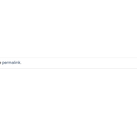
he
permalink
.