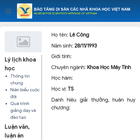
Skip
to
content
Họ tên:
Lê Công
Năm sinh:
28/11/1993
Giới tính:
Lý lịch khoa
Chuyên ngành:
Khoa Học Máy Tính
học
Thông tin
Học hàm:
chung
Học vị:
TS
Niên biểu cuộc
đời
Danh hiệu giải thưởng, huân huy
Quá trình
chương:
giảng dạy và
đào tạo
Luận văn,
luận án