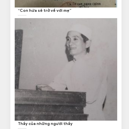
“Con hứa sẽ trở về với mẹ”
Thầy của những người thầy