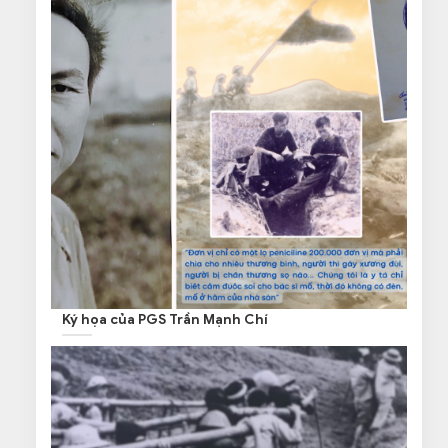
Ký họa của PGS Trần Mạnh Chí