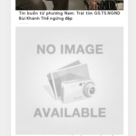
Tin buồn từ phương Nam: Trái tim GS.TS.NGND
Bùi Khánh Thế ngừng đập