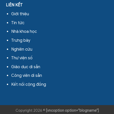
LIÊN KẾT
Giới thiệu
Tin tức
Nhà khoa học
Trưng bày
Nghiên cứu
Thư viện số
Giáo dục di sản
Công viên di sản
Kết nối cộng đồng
Copyright 2026 ©
[vncoption option="blogname"]