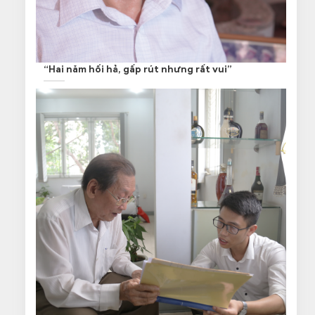
“Hai năm hối hả, gấp rút nhưng rất vui”