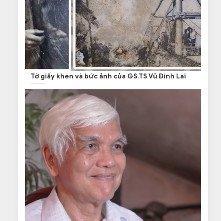
Tờ giấy khen và bức ảnh của GS.TS Vũ Đình Lai