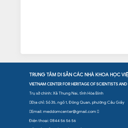
TRUNG TÂM DI SẢN CÁC NHÀ KHOA HỌC VI
VIETNAM CENTER FOR HERITAGE OF SCIENTISTS AN
Trụ sở chính: Xã Thung Nai, tỉnh Hòa Bình
Địa chỉ: Số 35, ngõ 1, Đông Quan, phường Cầu Giấy
Email:
meddomcenter@gmail.com
Điện thoại: 0844 56 56 56