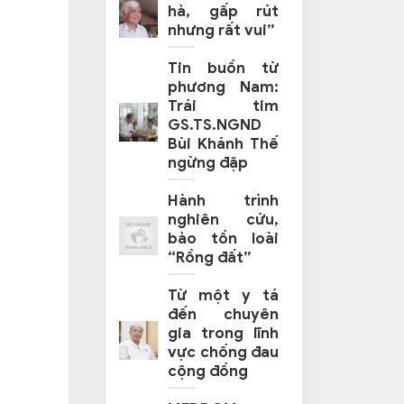
hả, gấp rút
nhưng rất vui”
Tin buồn từ
phương Nam:
Trái tim
GS.TS.NGND
Bùi Khánh Thế
ngừng đập
Hành trình
nghiên cứu,
bảo tồn loài
“Rồng đất”
Từ một y tá
đến chuyên
gia trong lĩnh
vực chống đau
cộng đồng