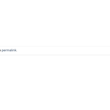
he
permalink
.