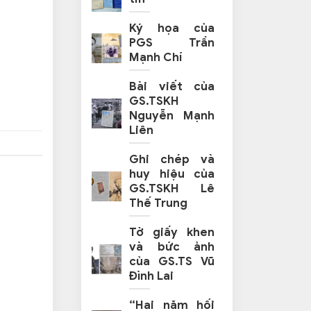
Ký họa của
PGS Trần
Mạnh Chí
Bài viết của
GS.TSKH
Nguyễn Mạnh
Liên
Ghi chép và
huy hiệu của
GS.TSKH Lê
Thế Trung
Tờ giấy khen
và bức ảnh
của GS.TS Vũ
Đình Lai
“Hai năm hối