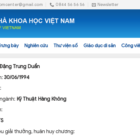
omcenter@gmail.com
0844 56 56 56
Newsletter
Trưng bày
Nghiên cứu
Thư viện số
Giáo dục di sản
Công viê
Đặng Trung Duẩn
h:
30/06/1994
:
 ngành:
Kỹ Thuật Hàng Không
:
TS
ệu giải thưởng, huân huy chương: