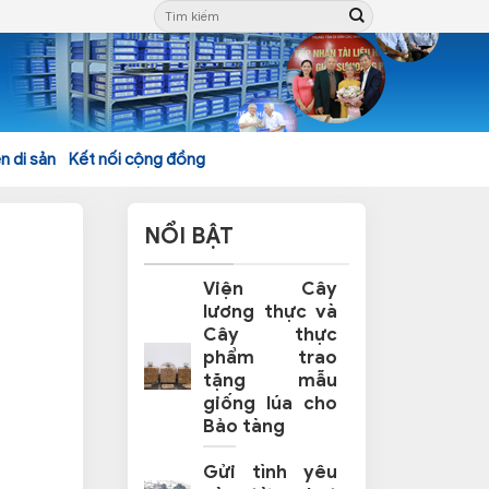
n di sản
Kết nối cộng đồng
NỔI BẬT
Viện Cây
lương thực và
Cây thực
phẩm trao
tặng mẫu
giống lúa cho
Bảo tàng
Gửi tình yêu