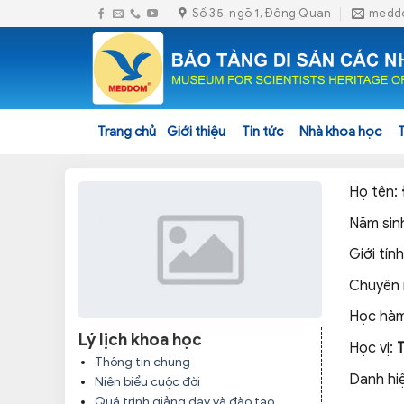
Skip
Số 35, ngõ 1, Đông Quan
medd
to
content
Trang chủ
Giới thiệu
Tin tức
Nhà khoa học
Họ tên:
Năm sin
Giới tính
Chuyên
Học hàm
Lý lịch khoa học
Học vị:
Thông tin chung
Danh hi
Niên biểu cuộc đời
Quá trình giảng dạy và đào tạo