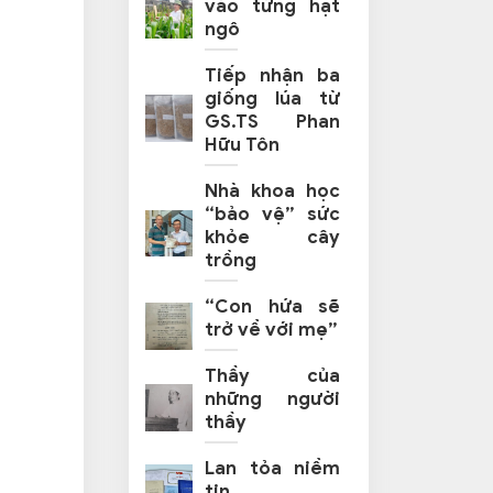
vào từng hạt
ngô
Tiếp nhận ba
giống lúa từ
GS.TS Phan
Hữu Tôn
Nhà khoa học
“bảo vệ” sức
khỏe cây
trồng
“Con hứa sẽ
trở về với mẹ”
Thầy của
những người
thầy
Lan tỏa niềm
tin