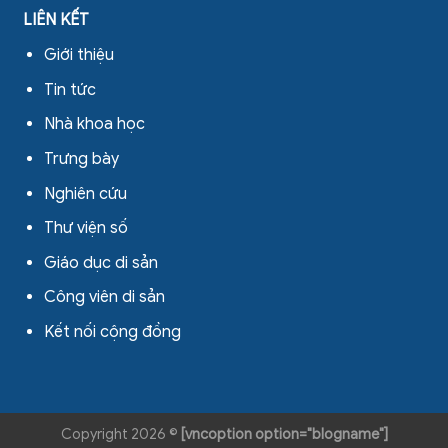
LIÊN KẾT
Giới thiệu
Tin tức
Nhà khoa học
Trưng bày
Nghiên cứu
Thư viện số
Giáo dục di sản
Công viên di sản
Kết nối cộng đồng
Copyright 2026 ©
[vncoption option="blogname"]