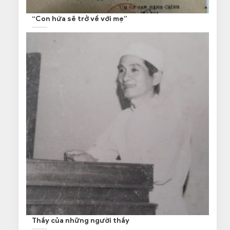
“Con hứa sẽ trở về với mẹ”
Thầy của những người thầy