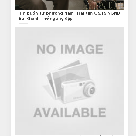
Tin buồn từ phương Nam: Trái tim GS.TS.NGND
Bùi Khánh Thế ngừng đập