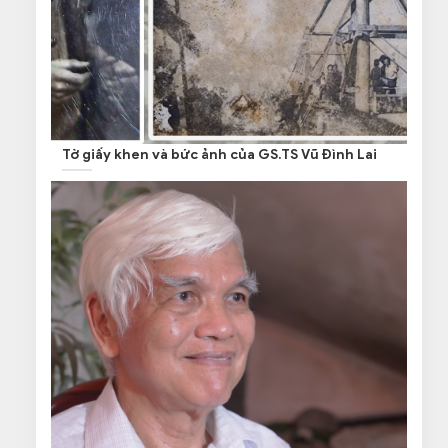
Tờ giấy khen và bức ảnh của GS.TS Vũ Đình Lai