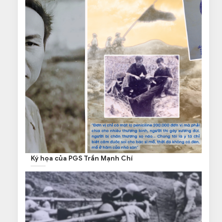
Ký họa của PGS Trần Mạnh Chí