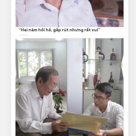
“Hai năm hối hả, gấp rút nhưng rất vui”