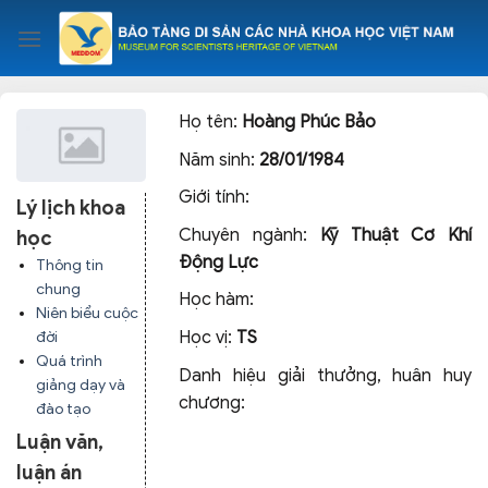
Skip
to
content
Họ tên:
Hoàng Phúc Bảo
Năm sinh:
28/01/1984
Giới tính:
Lý lịch khoa
Chuyên ngành:
Kỹ Thuật Cơ Khí
học
Động Lực
Thông tin
chung
Học hàm:
Niên biểu cuộc
Học vị:
TS
đời
Quá trình
Danh hiệu giải thưởng, huân huy
giảng dạy và
chương:
đào tạo
Luận văn,
luận án