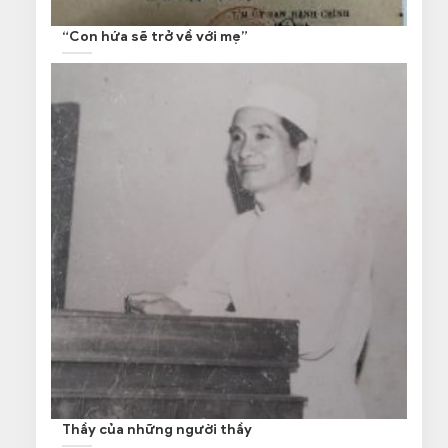
“Con hứa sẽ trở về với mẹ”
Thầy của những người thầy