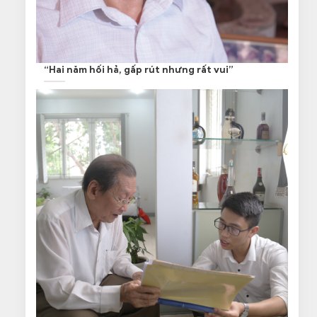
“Hai năm hối hả, gấp rút nhưng rất vui”