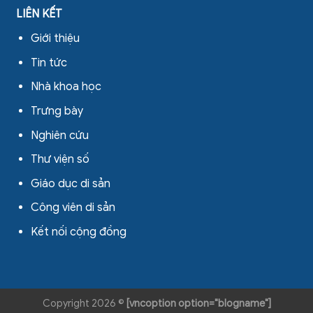
LIÊN KẾT
Giới thiệu
Tin tức
Nhà khoa học
Trưng bày
Nghiên cứu
Thư viện số
Giáo dục di sản
Công viên di sản
Kết nối cộng đồng
Copyright 2026 ©
[vncoption option="blogname"]