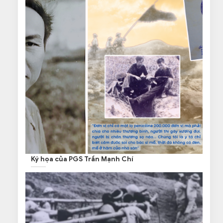
Ký họa của PGS Trần Mạnh Chí