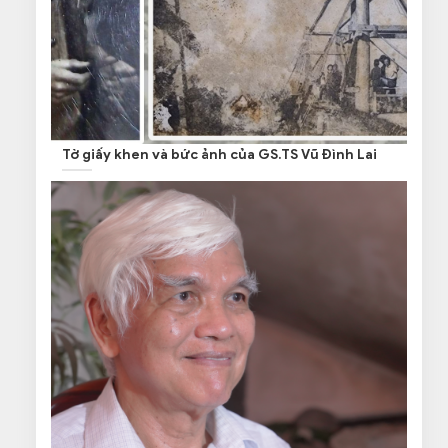
Tờ giấy khen và bức ảnh của GS.TS Vũ Đình Lai