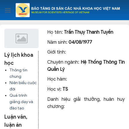
Skip
to
content
Họ tên:
Trần Thụy Thanh Tuyền
Năm sinh:
04/08/1977
Giới tính:
Lý lịch khoa
Chuyên ngành:
Hệ Thống Thông Tin
học
Quản Lý
Thông tin
chung
Học hàm:
Niên biểu cuộc
Học vị:
TS
đời
Quá trình
Danh hiệu giải thưởng, huân huy
giảng dạy và
chương:
đào tạo
Luận văn,
luận án