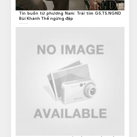
Tin buồn từ phương Nam: Trái tim GS.TS.NGND
Bùi Khánh Thế ngừng đập