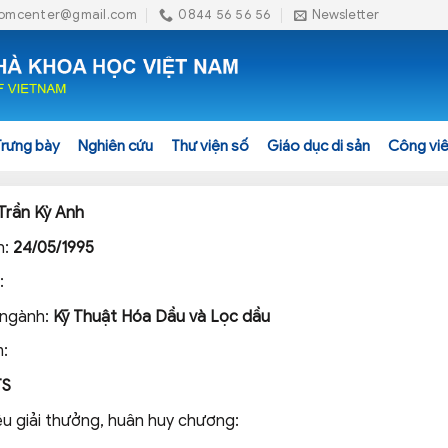
omcenter@gmail.com
0844 56 56 56
Newsletter
Trưng bày
Nghiên cứu
Thư viện số
Giáo dục di sản
Công viê
Trần Kỳ Anh
h:
24/05/1995
:
 ngành:
Kỹ Thuật Hóa Dầu và Lọc dầu
:
TS
ệu giải thưởng, huân huy chương: