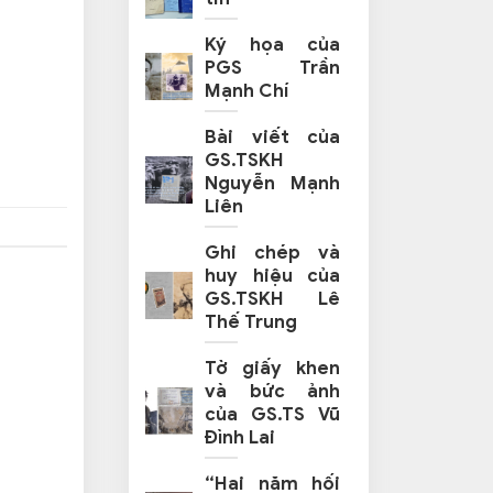
Ký họa của
PGS Trần
Mạnh Chí
Bài viết của
GS.TSKH
Nguyễn Mạnh
Liên
Ghi chép và
huy hiệu của
GS.TSKH Lê
Thế Trung
Tờ giấy khen
và bức ảnh
của GS.TS Vũ
Đình Lai
“Hai năm hối