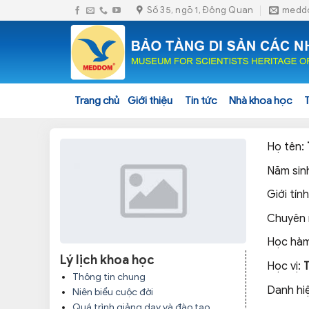
Skip
Số 35, ngõ 1, Đông Quan
medd
to
content
Trang chủ
Giới thiệu
Tin tức
Nhà khoa học
Họ tên:
Năm sin
Giới tính
Chuyên
Học hàm
Lý lịch khoa học
Học vị:
Thông tin chung
Danh hi
Niên biểu cuộc đời
Quá trình giảng dạy và đào tạo