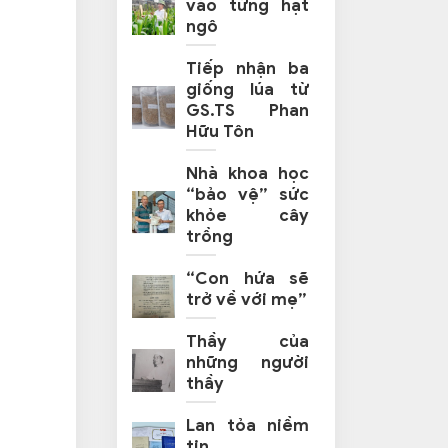
vào từng hạt
ngô
Tiếp nhận ba
giống lúa từ
GS.TS Phan
Hữu Tôn
Nhà khoa học
“bảo vệ” sức
khỏe cây
trồng
“Con hứa sẽ
trở về với mẹ”
Thầy của
những người
thầy
Lan tỏa niềm
tin