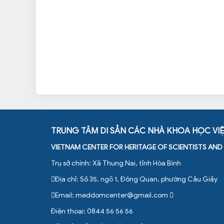
TRUNG TÂM DI SẢN CÁC NHÀ KHOA HỌC VI
VIETNAM CENTER FOR HERITAGE OF SCIENTISTS AN
Trụ sở chính: Xã Thung Nai, tỉnh Hòa Bình
Địa chỉ: Số 35, ngõ 1, Đông Quan, phường Cầu Giấy
Email:
meddomcenter@gmail.com
Điện thoại: 0844 56 56 56