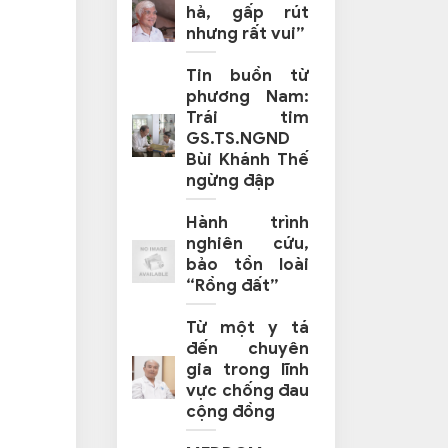
hả, gấp rút
nhưng rất vui”
Tin buồn từ
phương Nam:
Trái tim
GS.TS.NGND
Bùi Khánh Thế
ngừng đập
Hành trình
nghiên cứu,
bảo tồn loài
“Rồng đất”
Từ một y tá
đến chuyên
gia trong lĩnh
vực chống đau
cộng đồng