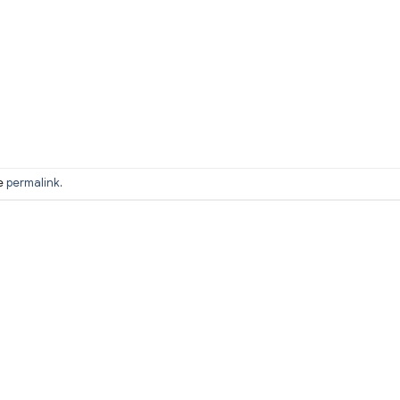
he
permalink
.