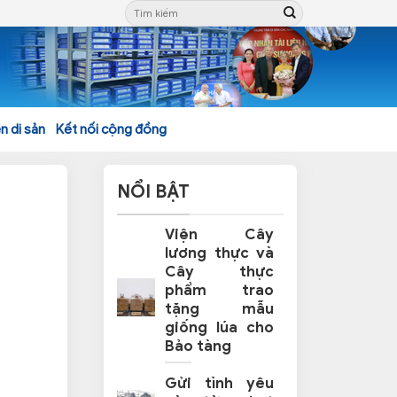
n di sản
Kết nối cộng đồng
NỔI BẬT
Viện Cây
lương thực và
Cây thực
phẩm trao
tặng mẫu
giống lúa cho
Bảo tàng
Gửi tình yêu