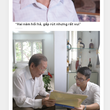
“Hai năm hối hả, gấp rút nhưng rất vui”