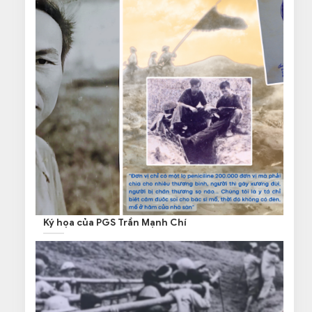
Ký họa của PGS Trần Mạnh Chí