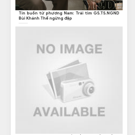
Tin buồn từ phương Nam: Trái tim GS.TS.NGND
Bùi Khánh Thế ngừng đập