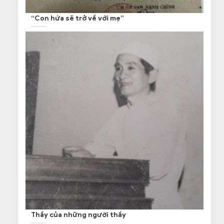
“Con hứa sẽ trở về với mẹ”
Thầy của những người thầy