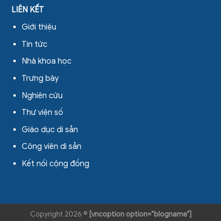
LIÊN KẾT
Giới thiệu
Tin tức
Nhà khoa học
Trưng bày
Nghiên cứu
Thư viện số
Giáo dục di sản
Công viên di sản
Kết nối cộng đồng
Copyright 2026 ©
[vncoption option="blogname"]