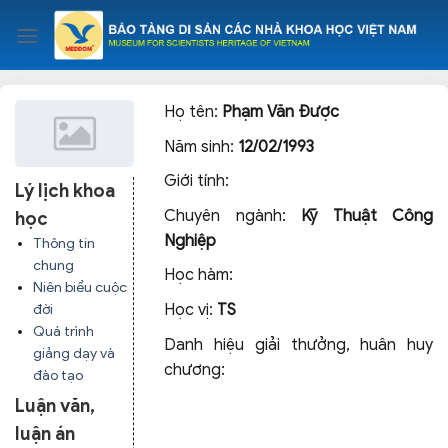
Skip
to
content
Họ tên:
Phạm Văn Được
Năm sinh:
12/02/1993
Giới tính:
Lý lịch khoa
Chuyên ngành:
Kỹ Thuật Công
học
Nghiệp
Thông tin
chung
Học hàm:
Niên biểu cuộc
Học vị:
TS
đời
Quá trình
Danh hiệu giải thưởng, huân huy
giảng dạy và
chương:
đào tạo
Luận văn,
luận án