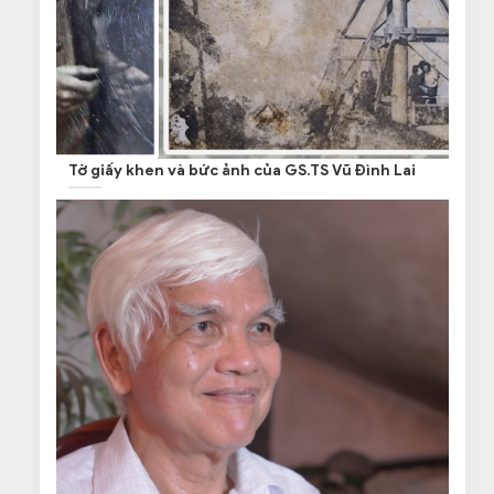
Tờ giấy khen và bức ảnh của GS.TS Vũ Đình Lai