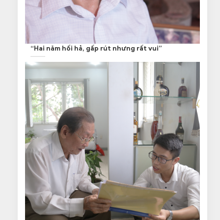
“Hai năm hối hả, gấp rút nhưng rất vui”