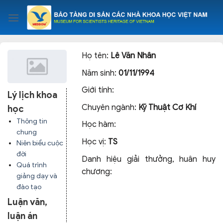
Skip
to
content
Họ tên:
Lê Văn Nhân
Năm sinh:
01/11/1994
Giới tính:
Lý lịch khoa
Chuyên ngành:
Kỹ Thuật Cơ Khí
học
Thông tin
Học hàm:
chung
Học vị:
TS
Niên biểu cuộc
đời
Danh hiệu giải thưởng, huân huy
Quá trình
chương:
giảng dạy và
đào tạo
Luận văn,
luận án