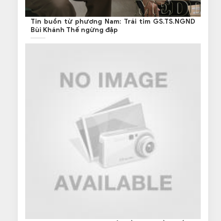
Tin buồn từ phương Nam: Trái tim GS.TS.NGND
Bùi Khánh Thế ngừng đập