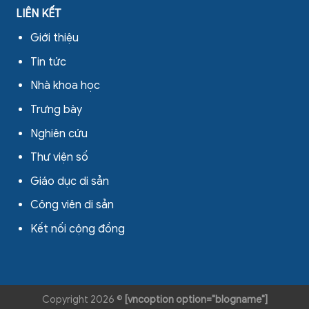
LIÊN KẾT
Giới thiệu
Tin tức
Nhà khoa học
Trưng bày
Nghiên cứu
Thư viện số
Giáo dục di sản
Công viên di sản
Kết nối cộng đồng
Copyright 2026 ©
[vncoption option="blogname"]