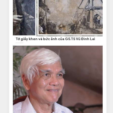
Tờ giấy khen và bức ảnh của GS.TS Vũ Đình Lai