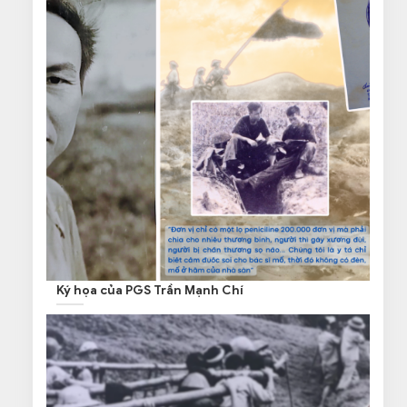
Ký họa của PGS Trần Mạnh Chí