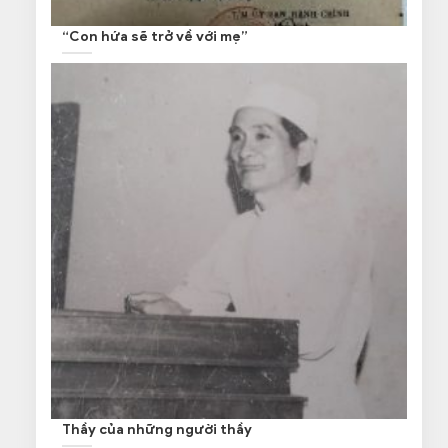
“Con hứa sẽ trở về với mẹ”
Thầy của những người thầy