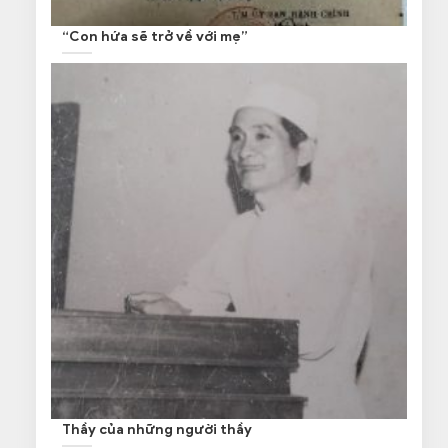
“Con hứa sẽ trở về với mẹ”
Thầy của những người thầy