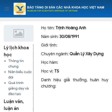
Skip
to
content
Họ tên:
Trịnh Hoàng Anh
Năm sinh:
30/08/1991
Giới tính:
Lý lịch khoa
Chuyên ngành:
Quản Lý Xây Dựng
học
Thông tin
Học hàm:
chung
Học vị:
TS
Niên biểu cuộc
đời
Danh hiệu giải thưởng, huân huy
Quá trình
chương:
giảng dạy và
đào tạo
Luận văn,
luận án