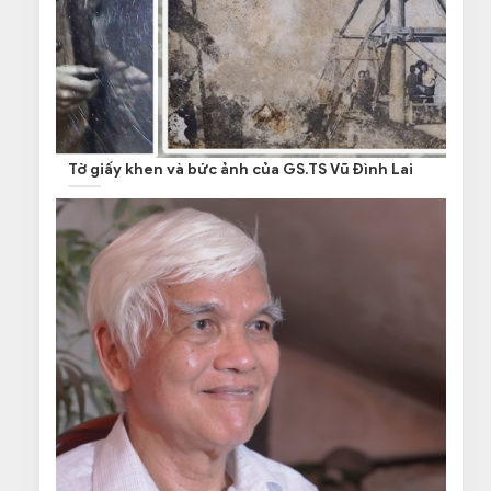
Tờ giấy khen và bức ảnh của GS.TS Vũ Đình Lai