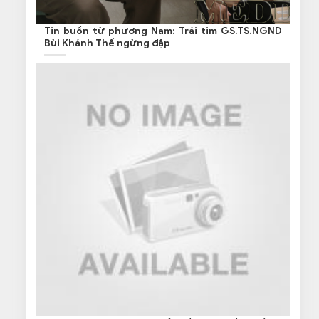
Tin buồn từ phương Nam: Trái tim GS.TS.NGND
Bùi Khánh Thế ngừng đập