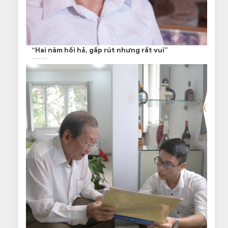
“Hai năm hối hả, gấp rút nhưng rất vui”