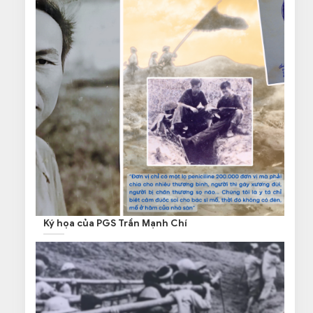
Ký họa của PGS Trần Mạnh Chí