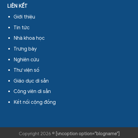
LIÊN KẾT
Giới thiệu
Tin tức
Nhà khoa học
Trưng bày
Nghiên cứu
Thư viện số
Giáo dục di sản
Công viên di sản
Kết nối cộng đồng
Copyright 2026 ©
[vncoption option="blogname"]