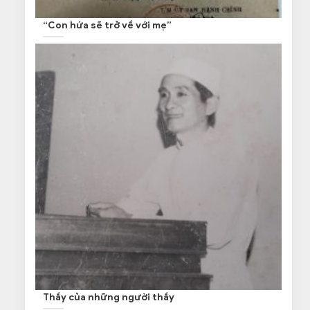
“Con hứa sẽ trở về với mẹ”
Thầy của những người thầy