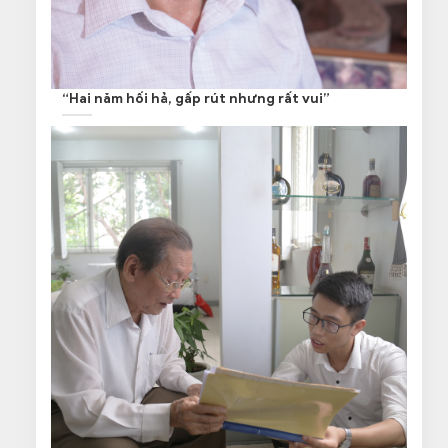
“Hai năm hối hả, gấp rút nhưng rất vui”