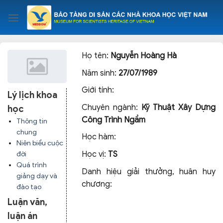
Skip
to
content
Họ tên:
Nguyễn Hoàng Hà
Năm sinh:
27/07/1989
Giới tính:
Lý lịch khoa
Chuyên ngành:
Kỹ Thuật Xây Dựng
học
Công Trình Ngầm
Thông tin
chung
Học hàm:
Niên biểu cuộc
Học vị:
TS
đời
Quá trình
Danh hiệu giải thưởng, huân huy
giảng dạy và
chương:
đào tạo
Luận văn,
luận án