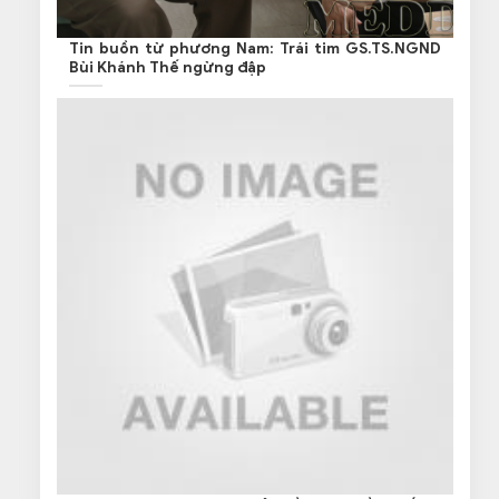
Tin buồn từ phương Nam: Trái tim GS.TS.NGND
Bùi Khánh Thế ngừng đập