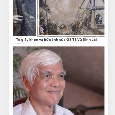
Tờ giấy khen và bức ảnh của GS.TS Vũ Đình Lai