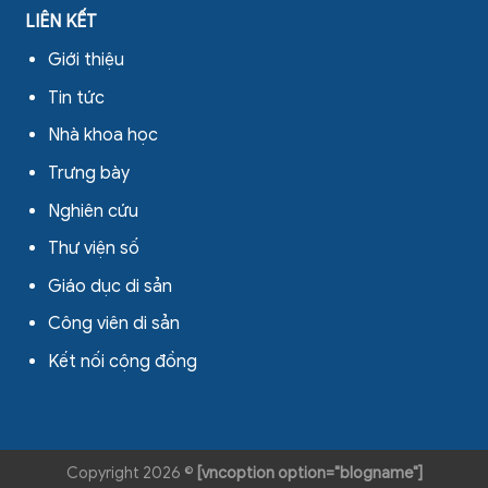
LIÊN KẾT
Giới thiệu
Tin tức
Nhà khoa học
Trưng bày
Nghiên cứu
Thư viện số
Giáo dục di sản
Công viên di sản
Kết nối cộng đồng
Copyright 2026 ©
[vncoption option="blogname"]