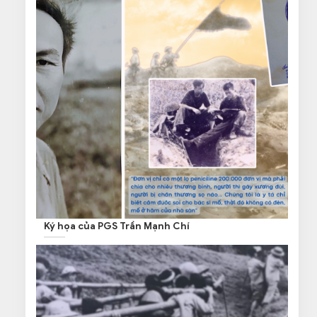
Ký họa của PGS Trần Mạnh Chí