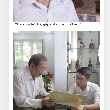
“Hai năm hối hả, gấp rút nhưng rất vui”