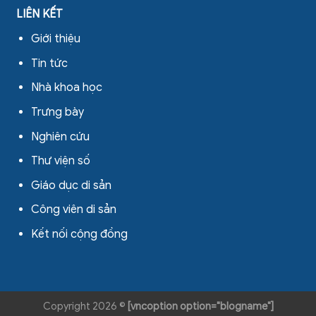
LIÊN KẾT
Giới thiệu
Tin tức
Nhà khoa học
Trưng bày
Nghiên cứu
Thư viện số
Giáo dục di sản
Công viên di sản
Kết nối cộng đồng
Copyright 2026 ©
[vncoption option="blogname"]