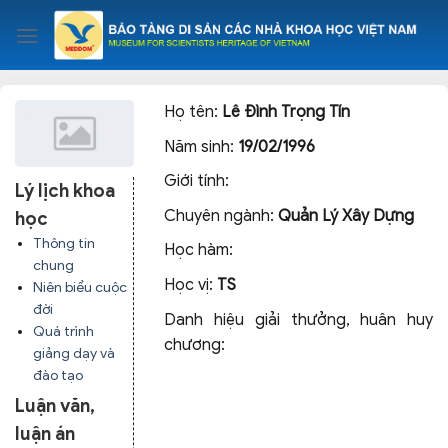
Skip
to
content
Họ tên:
Lê Đình Trọng Tín
Năm sinh:
19/02/1996
Giới tính:
Lý lịch khoa
Chuyên ngành:
Quản Lý Xây Dựng
học
Thông tin
Học hàm:
chung
Học vị:
TS
Niên biểu cuộc
đời
Danh hiệu giải thưởng, huân huy
Quá trình
chương:
giảng dạy và
đào tạo
Luận văn,
luận án