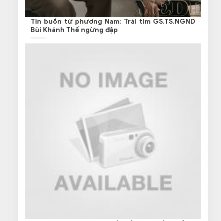
Tin buồn từ phương Nam: Trái tim GS.TS.NGND
Bùi Khánh Thế ngừng đập