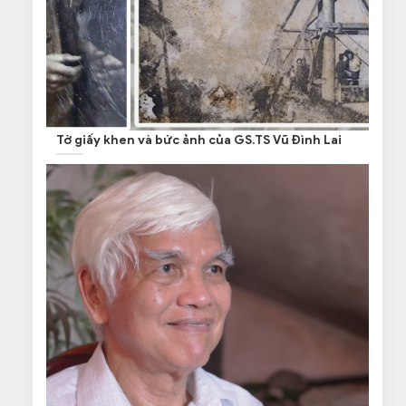
Tờ giấy khen và bức ảnh của GS.TS Vũ Đình Lai