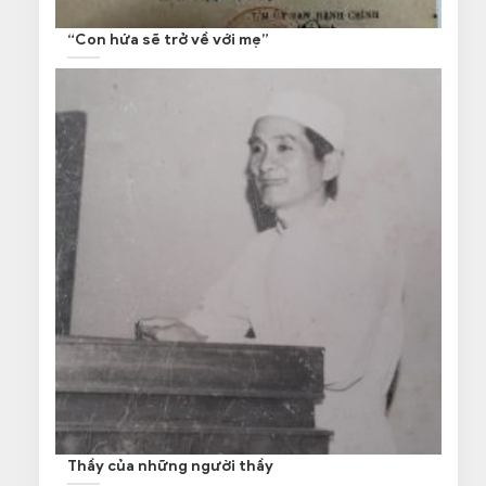
“Con hứa sẽ trở về với mẹ”
Thầy của những người thầy