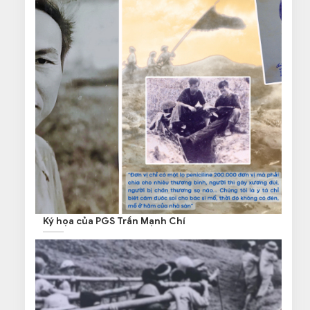
Ký họa của PGS Trần Mạnh Chí