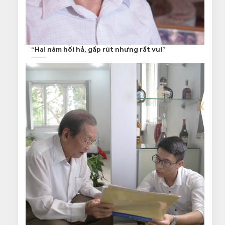
“Hai năm hối hả, gấp rút nhưng rất vui”