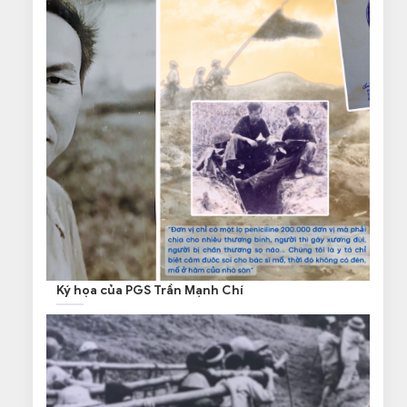
Ký họa của PGS Trần Mạnh Chí