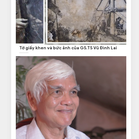
Tờ giấy khen và bức ảnh của GS.TS Vũ Đình Lai