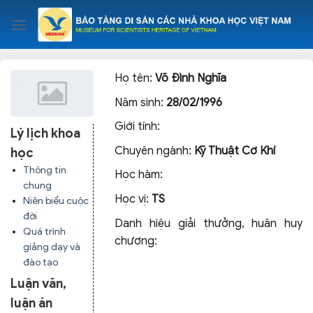
Skip
to
content
Họ tên:
Võ Đình Nghĩa
Năm sinh:
28/02/1996
Giới tính:
Lý lịch khoa
Chuyên ngành:
Kỹ Thuật Cơ Khí
học
Thông tin
Học hàm:
chung
Học vị:
TS
Niên biểu cuộc
đời
Danh hiệu giải thưởng, huân huy
Quá trình
chương:
giảng dạy và
đào tạo
Luận văn,
luận án