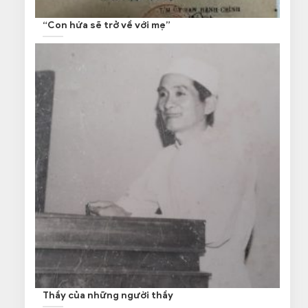
“Con hứa sẽ trở về với mẹ”
Thầy của những người thầy