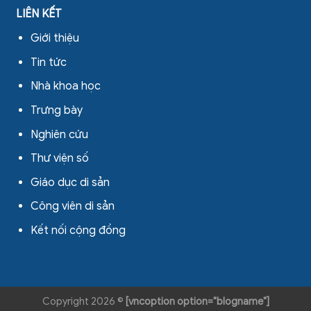
LIÊN KẾT
Giới thiệu
Tin tức
Nhà khoa học
Trưng bày
Nghiên cứu
Thư viện số
Giáo dục di sản
Công viên di sản
Kết nối cộng đồng
Copyright 2026 ©
[vncoption option="blogname"]