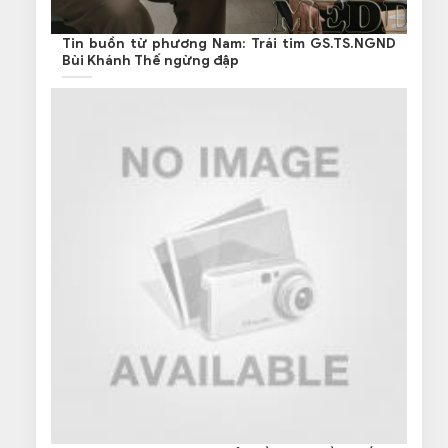
Tin buồn từ phương Nam: Trái tim GS.TS.NGND
Bùi Khánh Thế ngừng đập