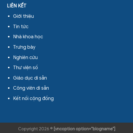
LIÊN KẾT
Giới thiệu
Tin tức
Nhà khoa học
Trưng bày
Nghiên cứu
Thư viện số
Giáo dục di sản
Công viên di sản
Kết nối cộng đồng
Copyright 2026 ©
[vncoption option="blogname"]