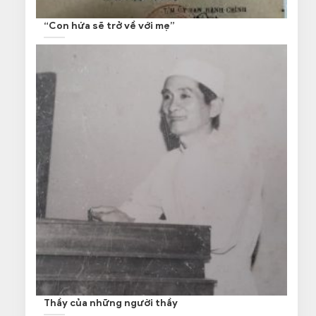
“Con hứa sẽ trở về với mẹ”
Thầy của những người thầy