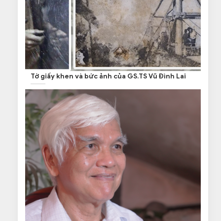
Tờ giấy khen và bức ảnh của GS.TS Vũ Đình Lai