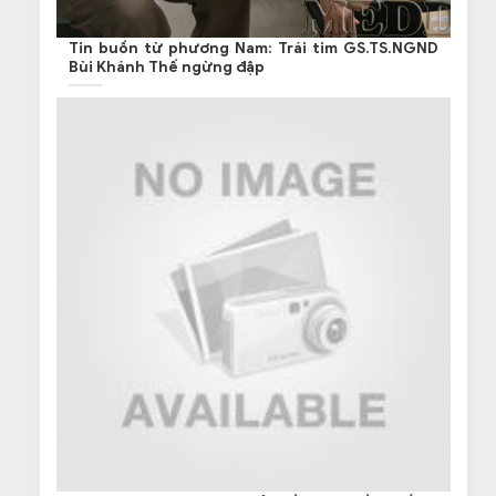
Tin buồn từ phương Nam: Trái tim GS.TS.NGND
Bùi Khánh Thế ngừng đập