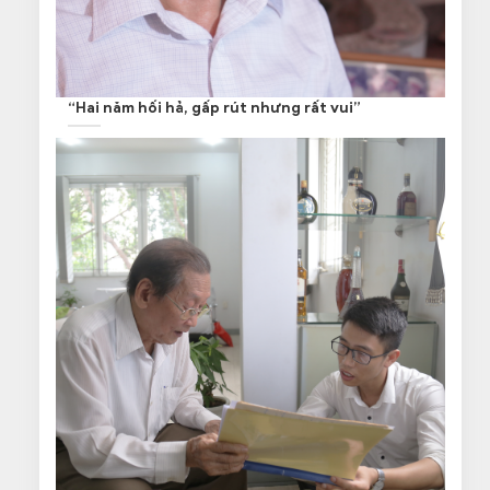
“Hai năm hối hả, gấp rút nhưng rất vui”