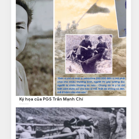
Ký họa của PGS Trần Mạnh Chí