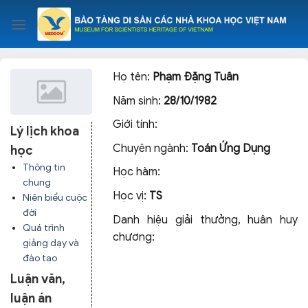
Skip
to
content
Họ tên:
Phạm Đặng Tuân
Năm sinh:
28/10/1982
Giới tính:
Lý lịch khoa
Chuyên ngành:
Toán Ứng Dụng
học
Thông tin
Học hàm:
chung
Học vị:
TS
Niên biểu cuộc
đời
Danh hiệu giải thưởng, huân huy
Quá trình
chương:
giảng dạy và
đào tạo
Luận văn,
luận án