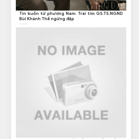
Tin buồn từ phương Nam: Trái tim GS.TS.NGND
Bùi Khánh Thế ngừng đập