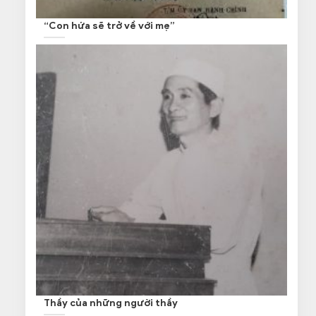
“Con hứa sẽ trở về với mẹ”
Thầy của những người thầy