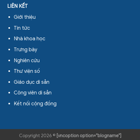
LIÊN KẾT
Giới thiệu
Tin tức
Nhà khoa học
Trưng bày
Nghiên cứu
Thư viện số
Giáo dục di sản
Công viên di sản
Kết nối cộng đồng
Copyright 2026 ©
[vncoption option="blogname"]