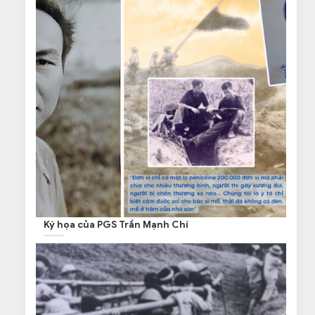
Ký họa của PGS Trần Mạnh Chí