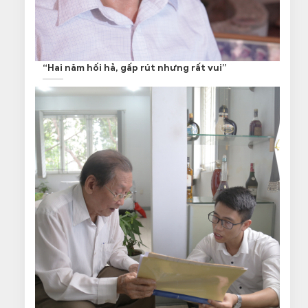
“Hai năm hối hả, gấp rút nhưng rất vui”