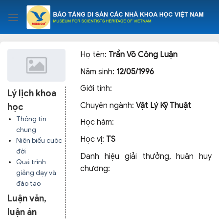
Skip
to
content
Họ tên:
Trần Võ Công Luận
Năm sinh:
12/05/1996
Giới tính:
Lý lịch khoa
Chuyên ngành:
Vật Lý Kỹ Thuật
học
Thông tin
Học hàm:
chung
Học vị:
TS
Niên biểu cuộc
đời
Danh hiệu giải thưởng, huân huy
Quá trình
chương:
giảng dạy và
đào tạo
Luận văn,
luận án