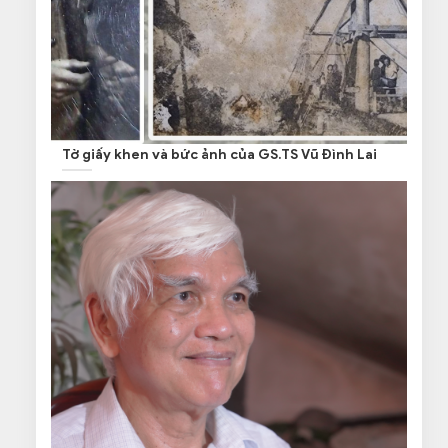
Tờ giấy khen và bức ảnh của GS.TS Vũ Đình Lai