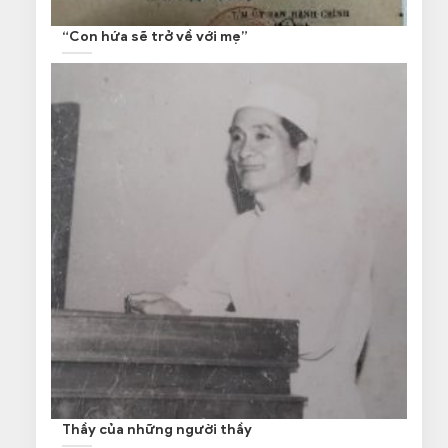
“Con hứa sẽ trở về với mẹ”
Thầy của những người thầy