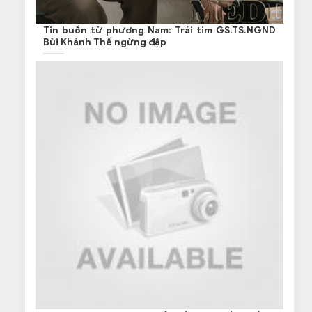
Tin buồn từ phương Nam: Trái tim GS.TS.NGND
Bùi Khánh Thế ngừng đập