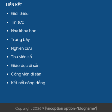
LIÊN KẾT
Giới thiệu
Tin tức
Nhà khoa học
Trưng bày
Nghiên cứu
Thư viện số
Giáo dục di sản
Công viên di sản
Kết nối cộng đồng
Copyright 2026 ©
[vncoption option="blogname"]