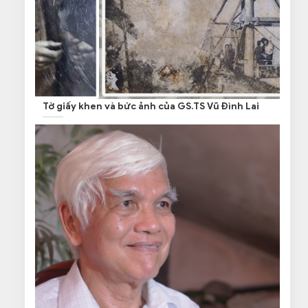
Tờ giấy khen và bức ảnh của GS.TS Vũ Đình Lai