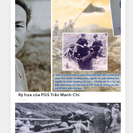
Ký họa của PGS Trần Mạnh Chí