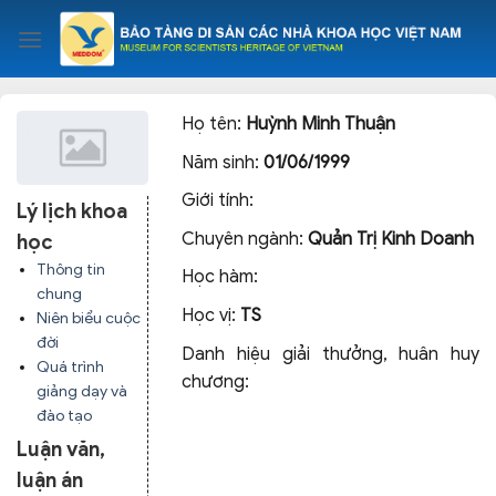
Skip
to
content
Họ tên:
Huỳnh Minh Thuận
Năm sinh:
01/06/1999
Giới tính:
Lý lịch khoa
Chuyên ngành:
Quản Trị Kinh Doanh
học
Thông tin
Học hàm:
chung
Học vị:
TS
Niên biểu cuộc
đời
Danh hiệu giải thưởng, huân huy
Quá trình
chương:
giảng dạy và
đào tạo
Luận văn,
luận án