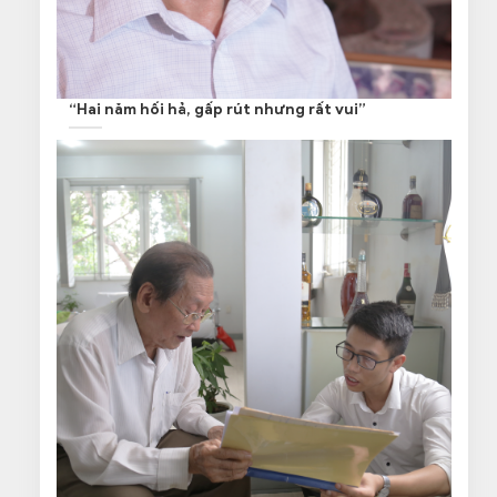
“Hai năm hối hả, gấp rút nhưng rất vui”