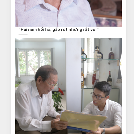
“Hai năm hối hả, gấp rút nhưng rất vui”