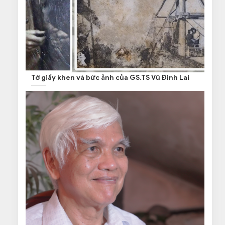
Tờ giấy khen và bức ảnh của GS.TS Vũ Đình Lai