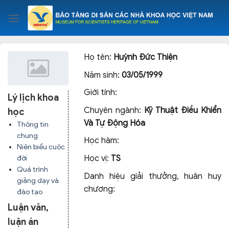
Skip
to
content
Họ tên:
Huỳnh Đức Thiện
Năm sinh:
03/05/1999
Giới tính:
Lý lịch khoa
Chuyên ngành:
Kỹ Thuật Điều Khiển
học
Và Tự Động Hóa
Thông tin
chung
Học hàm:
Niên biểu cuộc
Học vị:
TS
đời
Quá trình
Danh hiệu giải thưởng, huân huy
giảng dạy và
chương:
đào tạo
Luận văn,
luận án