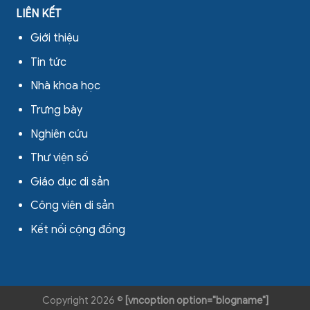
LIÊN KẾT
Giới thiệu
Tin tức
Nhà khoa học
Trưng bày
Nghiên cứu
Thư viện số
Giáo dục di sản
Công viên di sản
Kết nối cộng đồng
Copyright 2026 ©
[vncoption option="blogname"]