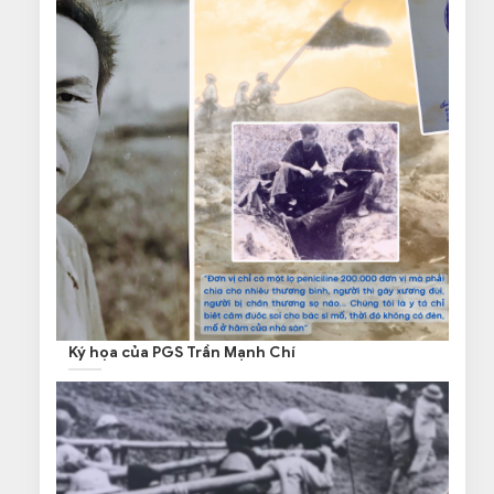
Ký họa của PGS Trần Mạnh Chí