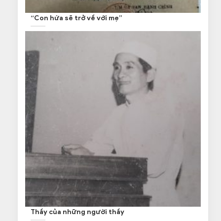
“Con hứa sẽ trở về với mẹ”
Thầy của những người thầy