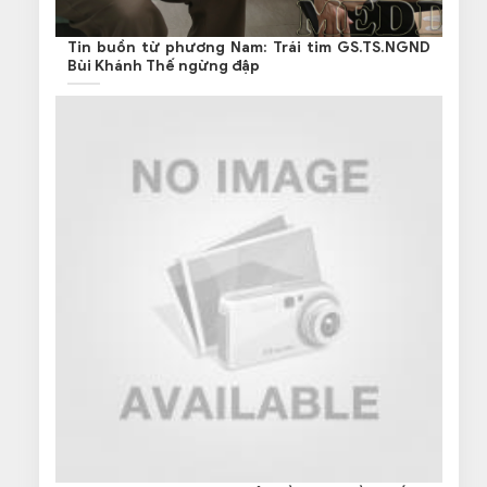
Tin buồn từ phương Nam: Trái tim GS.TS.NGND
Bùi Khánh Thế ngừng đập