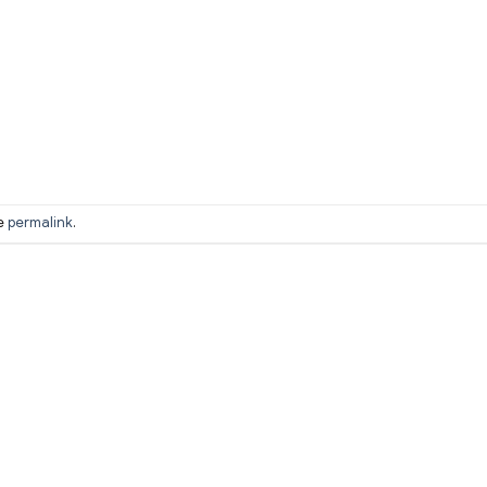
he
permalink
.