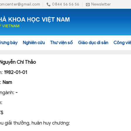
omcenter@gmail.com
0844 56 56 56
Newsletter
Trưng bày
Nghiên cứu
Thư viện số
Giáo dục di sản
Công viê
Nguyễn Chí Thảo
h:
1982-01-01
h:
Nam
 ngành:
-
:
TS
ệu giải thưởng, huân huy chương: