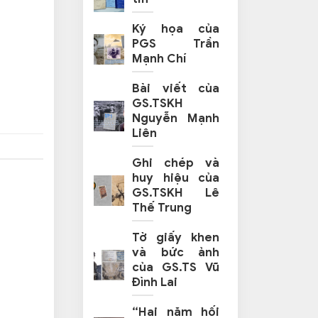
Ký họa của
PGS Trần
Mạnh Chí
Bài viết của
GS.TSKH
Nguyễn Mạnh
Liên
Ghi chép và
huy hiệu của
GS.TSKH Lê
Thế Trung
Tờ giấy khen
và bức ảnh
của GS.TS Vũ
Đình Lai
“Hai năm hối