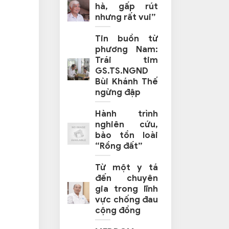
hả, gấp rút
nhưng rất vui”
Tin buồn từ
phương Nam:
Trái tim
GS.TS.NGND
Bùi Khánh Thế
ngừng đập
Hành trình
nghiên cứu,
bảo tồn loài
“Rồng đất”
Từ một y tá
đến chuyên
gia trong lĩnh
vực chống đau
cộng đồng