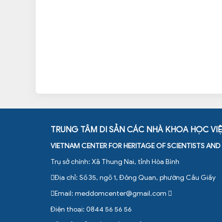
TRUNG TÂM DI SẢN CÁC NHÀ KHOA HỌC VI
VIETNAM CENTER FOR HERITAGE OF SCIENTISTS AN
Trụ sở chính: Xã Thung Nai, tỉnh Hòa Bình
Địa chỉ: Số 35, ngõ 1, Đông Quan, phường Cầu Giấy
Email:
meddomcenter@gmail.com
Điện thoại: 0844 56 56 56