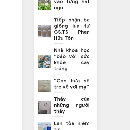
vào từng hạt
ngô
Tiếp nhận ba
giống lúa từ
GS.TS Phan
Hữu Tôn
Nhà khoa học
“bảo vệ” sức
khỏe cây
trồng
“Con hứa sẽ
trở về với mẹ”
Thầy của
những người
thầy
Lan tỏa niềm
tin