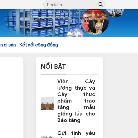
n di sản
Kết nối cộng đồng
NỔI BẬT
Viện Cây
lương thực và
Cây thực
phẩm trao
tặng mẫu
giống lúa cho
Bảo tàng
Gửi tình yêu