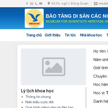
Skip
Số 35, ngõ 1, Đông Quan
medd
to
content
Trang chủ
Giới thiệu
Tin tức
Nhà khoa học
Họ tên:
Năm sin
Giới tín
Chuyên
Học hàm
Lý lịch khoa học
Học vị:
Thông tin chung
Danh hi
Niên biểu cuộc đời
Quá trình giảng dạy và đào tạo