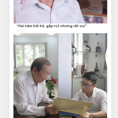
“Hai năm hối hả, gấp rút nhưng rất vui”