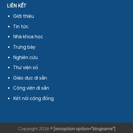
LIÊN KẾT
Giới thiệu
Tin tức
Nhà khoa học
Trưng bày
Nghiên cứu
Thư viện số
Giáo dục di sản
Công viên di sản
Kết nối cộng đồng
Copyright 2026 ©
[vncoption option="blogname"]