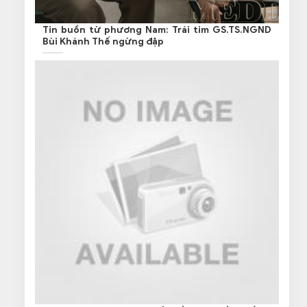
Tin buồn từ phương Nam: Trái tim GS.TS.NGND
Bùi Khánh Thế ngừng đập