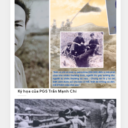
Ký họa của PGS Trần Mạnh Chí