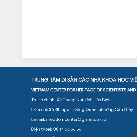
TRUNG TÂM DI SẢN CÁC NHÀ KHOA HỌC VI
VIETNAM CENTER FOR HERITAGE OF SCIENTISTS AN
Trụ sở chính: Xã Thung Nai, tỉnh Hòa Bình
Địa chỉ: Số 35, ngõ 1, Đông Quan, phường Cầu Giấy
Email:
meddomcenter@gmail.com
Điện thoại: 0844 56 56 56