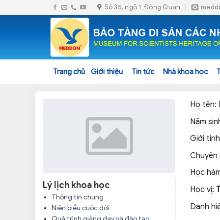
Skip
Số 35, ngõ 1, Đông Quan
medd
to
content
Trang chủ
Giới thiệu
Tin tức
Nhà khoa học
Họ tên:
Năm sin
Giới tín
Chuyên
Học hà
Lý lịch khoa học
Học vị:
Thông tin chung
Danh hi
Niên biểu cuộc đời
Quá trình giảng dạy và đào tạo