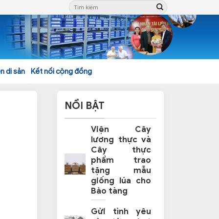
n di sản
Kết nối cộng đồng
NỔI BẬT
Viện Cây
lương thực và
Cây thực
phẩm trao
tặng mẫu
giống lúa cho
Bảo tàng
Gửi tình yêu