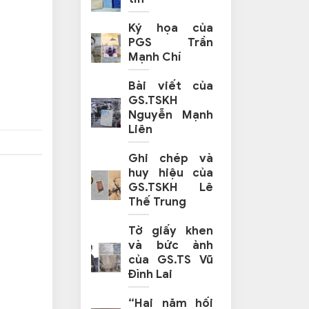
Ký họa của
PGS Trần
Mạnh Chí
Bài viết của
GS.TSKH
Nguyễn Mạnh
Liên
Ghi chép và
huy hiệu của
GS.TSKH Lê
Thế Trung
Tờ giấy khen
và bức ảnh
của GS.TS Vũ
Đình Lai
“Hai năm hối