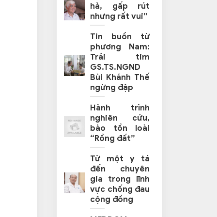
hả, gấp rút
nhưng rất vui”
Tin buồn từ
phương Nam:
Trái tim
GS.TS.NGND
Bùi Khánh Thế
ngừng đập
Hành trình
nghiên cứu,
bảo tồn loài
“Rồng đất”
Từ một y tá
đến chuyên
gia trong lĩnh
vực chống đau
cộng đồng