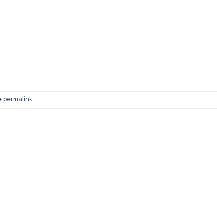
he
permalink
.