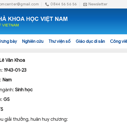
omcenter@gmail.com
0844 56 56 56
Newsletter
Trưng bày
Nghiên cứu
Thư viện số
Giáo dục di sản
Công viê
Lê Văn Khoa
h:
1943-01-23
h:
Nam
 ngành:
Sinh học
m:
GS
TS
ệu giải thưởng, huân huy chương: