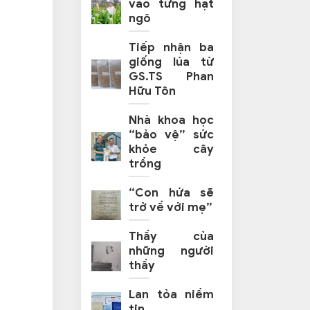
vào từng hạt
ngô
Tiếp nhận ba
giống lúa từ
GS.TS Phan
Hữu Tôn
Nhà khoa học
“bảo vệ” sức
khỏe cây
trồng
“Con hứa sẽ
trở về với mẹ”
Thầy của
những người
thầy
Lan tỏa niềm
tin