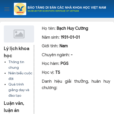
Skip
to
content
Họ tên:
Bạch Huy Cường
Năm sinh:
1931-01-01
Giới tính:
Nam
Lý lịch khoa
Chuyên ngành:
-
học
Thông tin
Học hàm:
PGS
chung
Học vị:
TS
Niên biểu cuộc
đời
Danh hiệu giải thưởng, huân huy
Quá trình
chương:
giảng dạy và
đào tạo
Luận văn,
luận án