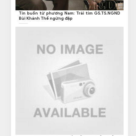
Tin buồn từ phương Nam: Trái tim GS.TS.NGND
Bùi Khánh Thế ngừng đập