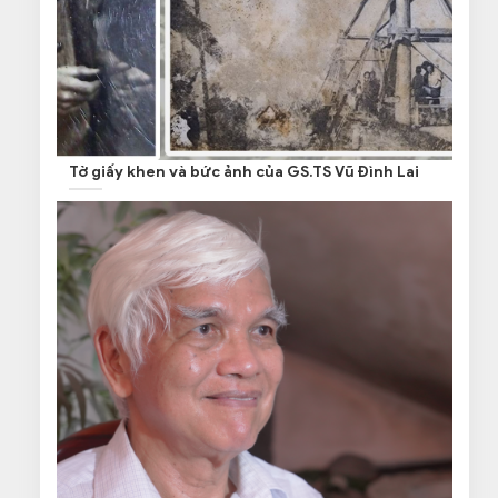
Tờ giấy khen và bức ảnh của GS.TS Vũ Đình Lai