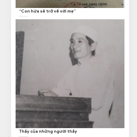
“Con hứa sẽ trở về với mẹ”
Thầy của những người thầy