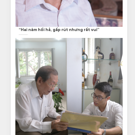
“Hai năm hối hả, gấp rút nhưng rất vui”