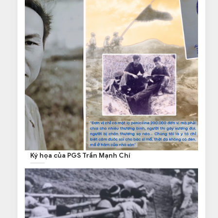
Ký họa của PGS Trần Mạnh Chí