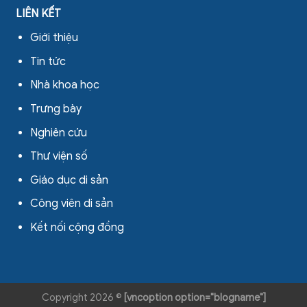
LIÊN KẾT
Giới thiệu
Tin tức
Nhà khoa học
Trưng bày
Nghiên cứu
Thư viện số
Giáo dục di sản
Công viên di sản
Kết nối cộng đồng
Copyright 2026 ©
[vncoption option="blogname"]