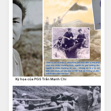
Ký họa của PGS Trần Mạnh Chí