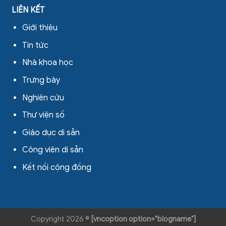
LIÊN KẾT
Giới thiệu
Tin tức
Nhà khoa học
Trưng bày
Nghiên cứu
Thư viện số
Giáo dục di sản
Công viên di sản
Kết nối cộng đồng
Copyright 2026 ©
[vncoption option="blogname"]