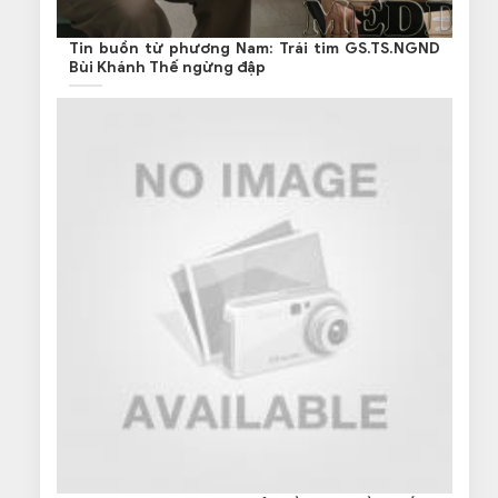
Tin buồn từ phương Nam: Trái tim GS.TS.NGND
Bùi Khánh Thế ngừng đập