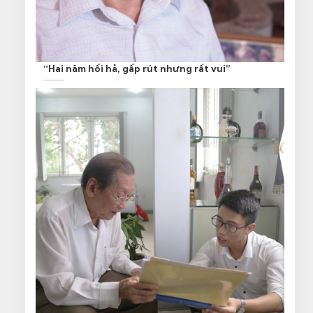
“Hai năm hối hả, gấp rút nhưng rất vui”