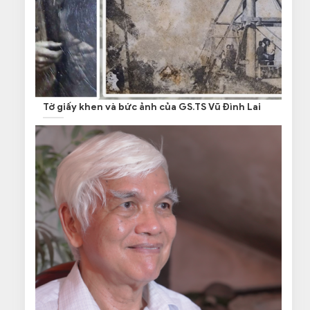
Tờ giấy khen và bức ảnh của GS.TS Vũ Đình Lai