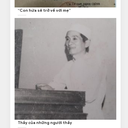
“Con hứa sẽ trở về với mẹ”
Thầy của những người thầy