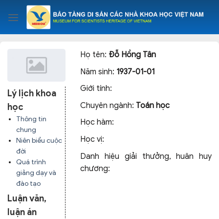
Skip
to
content
Họ tên:
Đỗ Hồng Tân
Năm sinh:
1937-01-01
Giới tính:
Lý lịch khoa
Chuyên ngành:
Toán học
học
Thông tin
Học hàm:
chung
Học vị:
Niên biểu cuộc
đời
Danh hiệu giải thưởng, huân huy
Quá trình
chương:
giảng dạy và
đào tạo
Luận văn,
luận án