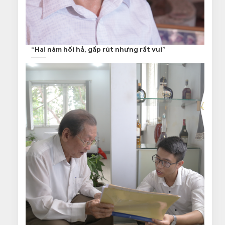
“Hai năm hối hả, gấp rút nhưng rất vui”