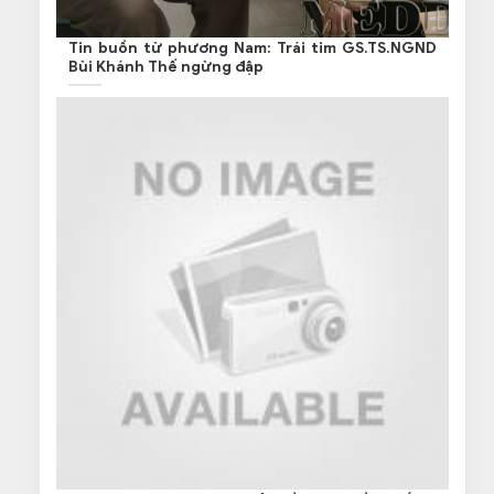
Tin buồn từ phương Nam: Trái tim GS.TS.NGND
Bùi Khánh Thế ngừng đập