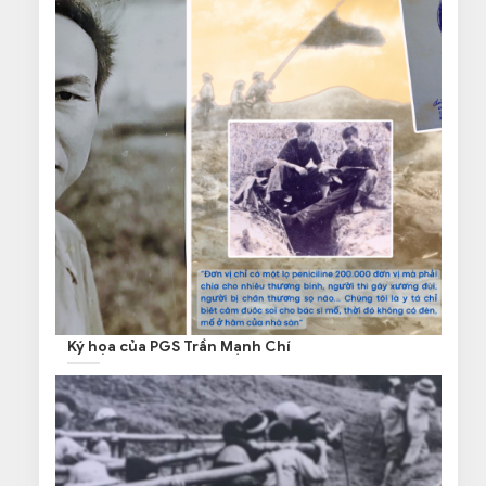
Ký họa của PGS Trần Mạnh Chí