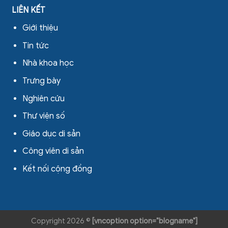
LIÊN KẾT
Giới thiệu
Tin tức
Nhà khoa học
Trưng bày
Nghiên cứu
Thư viện số
Giáo dục di sản
Công viên di sản
Kết nối cộng đồng
Copyright 2026 ©
[vncoption option="blogname"]