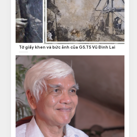
Tờ giấy khen và bức ảnh của GS.TS Vũ Đình Lai