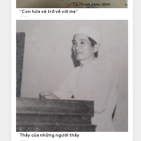
“Con hứa sẽ trở về với mẹ”
Thầy của những người thầy