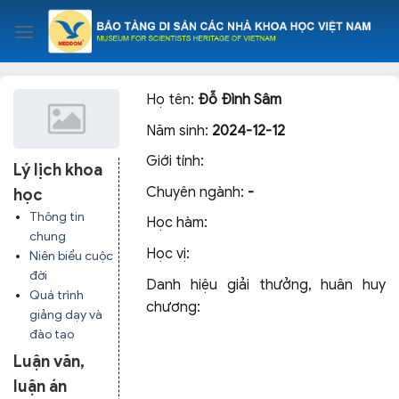
Skip
to
content
Họ tên:
Đỗ Đình Sâm
Năm sinh:
2024-12-12
Giới tính:
Lý lịch khoa
Chuyên ngành:
-
học
Thông tin
Học hàm:
chung
Học vị:
Niên biểu cuộc
đời
Danh hiệu giải thưởng, huân huy
Quá trình
chương:
giảng dạy và
đào tạo
Luận văn,
luận án