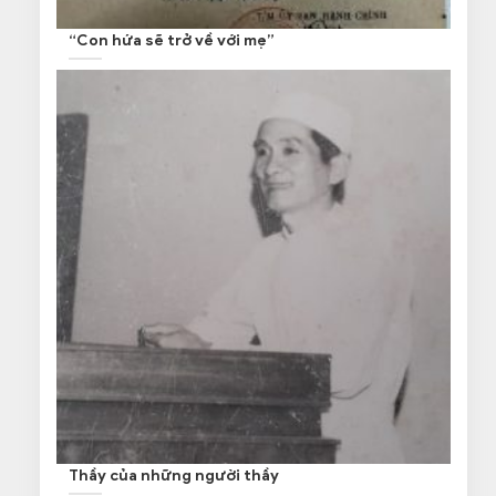
“Con hứa sẽ trở về với mẹ”
Thầy của những người thầy