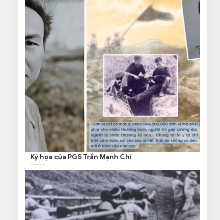
Ký họa của PGS Trần Mạnh Chí