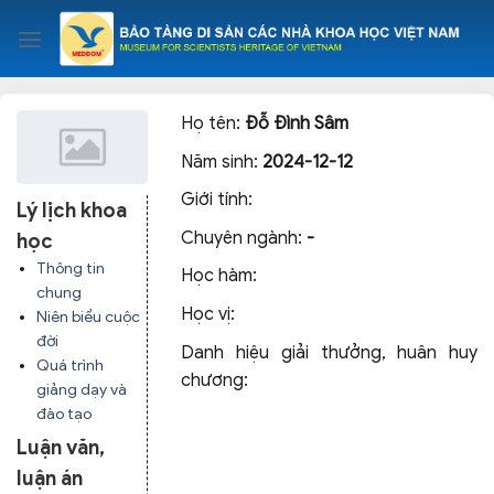
Skip
to
content
Họ tên:
Đỗ Đình Sâm
Năm sinh:
2024-12-12
Giới tính:
Lý lịch khoa
Chuyên ngành:
-
học
Thông tin
Học hàm:
chung
Học vị:
Niên biểu cuộc
đời
Danh hiệu giải thưởng, huân huy
Quá trình
chương:
giảng dạy và
đào tạo
Luận văn,
luận án