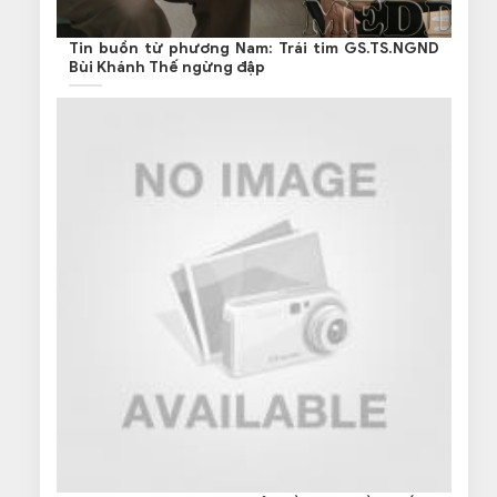
Tin buồn từ phương Nam: Trái tim GS.TS.NGND
Bùi Khánh Thế ngừng đập