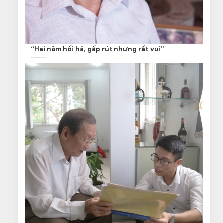
“Hai năm hối hả, gấp rút nhưng rất vui”