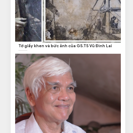
Tờ giấy khen và bức ảnh của GS.TS Vũ Đình Lai