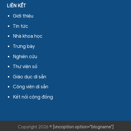
LIÊN KẾT
Giới thiệu
Tin tức
Nhà khoa học
Trưng bày
Nghiên cứu
Thư viện số
Giáo dục di sản
Công viên di sản
Kết nối cộng đồng
Copyright 2026 ©
[vncoption option="blogname"]