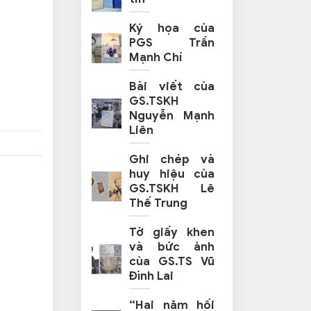
Ký họa của
PGS Trần
Mạnh Chí
Bài viết của
GS.TSKH
Nguyễn Mạnh
Liên
Ghi chép và
huy hiệu của
GS.TSKH Lê
Thế Trung
Tờ giấy khen
và bức ảnh
của GS.TS Vũ
Đình Lai
“Hai năm hối