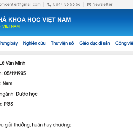
omcenter@gmail.com
0844 56 56 56
Newsletter
Trưng bày
Nghiên cứu
Thư viện số
Giáo dục di sản
Công viê
Lê Văn Minh
h:
05/11/1985
h:
Nam
 ngành:
Dược học
m:
PGS
ệu giải thưởng, huân huy chương: