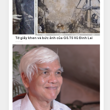
Tờ giấy khen và bức ảnh của GS.TS Vũ Đình Lai