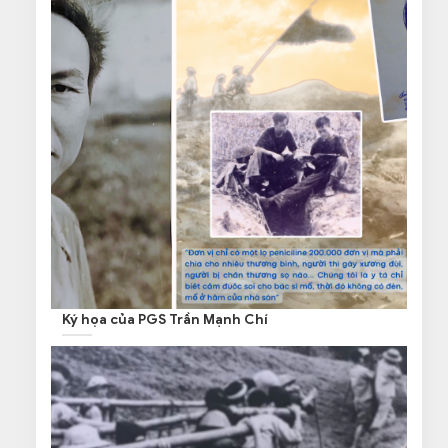
Ký họa của PGS Trần Mạnh Chí