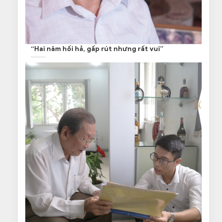
“Hai năm hối hả, gấp rút nhưng rất vui”