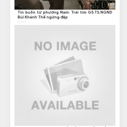
Tin buồn từ phương Nam: Trái tim GS.TS.NGND
Bùi Khánh Thế ngừng đập