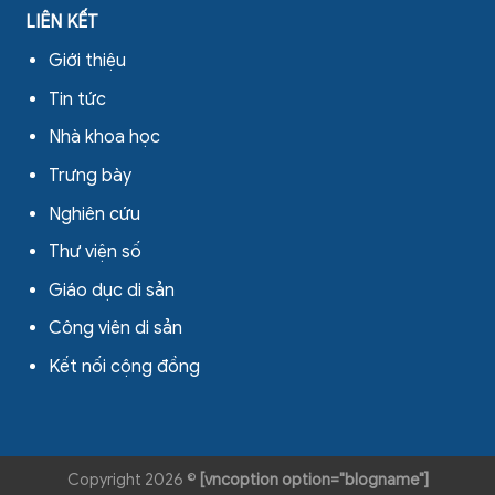
LIÊN KẾT
Giới thiệu
Tin tức
Nhà khoa học
Trưng bày
Nghiên cứu
Thư viện số
Giáo dục di sản
Công viên di sản
Kết nối cộng đồng
Copyright 2026 ©
[vncoption option="blogname"]