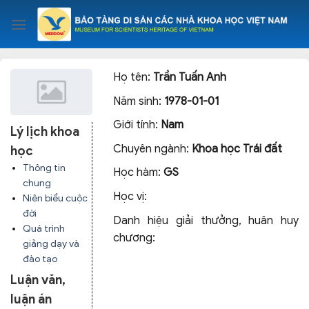
Skip
to
content
Họ tên:
Trần Tuấn Anh
Năm sinh:
1978-01-01
Giới tính:
Nam
Lý lịch khoa
Chuyên ngành:
Khoa học Trái đất
học
Thông tin
Học hàm:
GS
chung
Học vị:
Niên biểu cuộc
đời
Danh hiệu giải thưởng, huân huy
Quá trình
chương:
giảng dạy và
đào tạo
Luận văn,
luận án