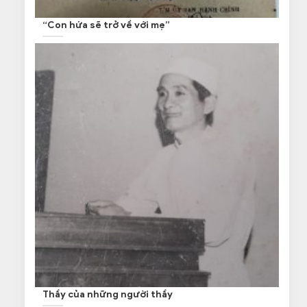
“Con hứa sẽ trở về với mẹ”
Thầy của những người thầy