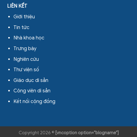
LIÊN KẾT
Giới thiệu
Tin tức
Nhà khoa học
Trưng bày
Nghiên cứu
Thư viện số
Giáo dục di sản
Công viên di sản
Kết nối cộng đồng
Copyright 2026 ©
[vncoption option="blogname"]