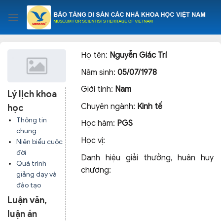
Skip
to
content
Họ tên:
Nguyễn Giác Trí
Năm sinh:
05/07/1978
Giới tính:
Nam
Lý lịch khoa
Chuyên ngành:
Kinh tế
học
Thông tin
Học hàm:
PGS
chung
Học vị:
Niên biểu cuộc
đời
Danh hiệu giải thưởng, huân huy
Quá trình
chương:
giảng dạy và
đào tạo
Luận văn,
luận án