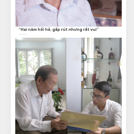
“Hai năm hối hả, gấp rút nhưng rất vui”