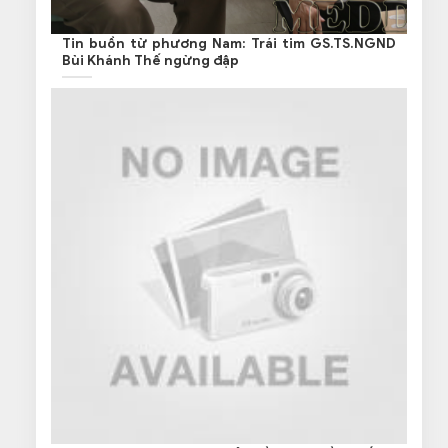
Tin buồn từ phương Nam: Trái tim GS.TS.NGND
Bùi Khánh Thế ngừng đập