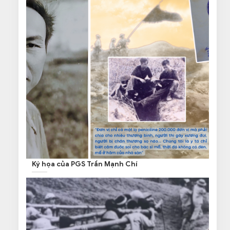
Ký họa của PGS Trần Mạnh Chí