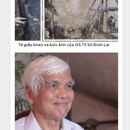
Tờ giấy khen và bức ảnh của GS.TS Vũ Đình Lai