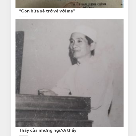
“Con hứa sẽ trở về với mẹ”
Thầy của những người thầy