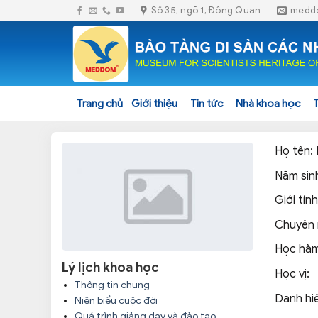
Skip
Số 35, ngõ 1, Đông Quan
medd
to
content
Trang chủ
Giới thiệu
Tin tức
Nhà khoa học
Họ tên:
Năm sin
Giới tín
Chuyên
Học hà
Lý lịch khoa học
Học vị:
Thông tin chung
Danh hi
Niên biểu cuộc đời
Quá trình giảng dạy và đào tạo