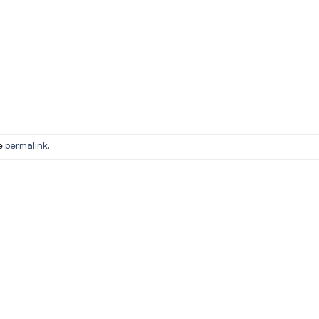
he
permalink
.