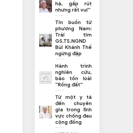
hả, gấp rút
nhưng rất vui”
Tin buồn từ
phương Nam:
Trái tim
GS.TS.NGND
Bùi Khánh Thế
ngừng đập
Hành trình
nghiên cứu,
bảo tồn loài
“Rồng đất”
Từ một y tá
đến chuyên
gia trong lĩnh
vực chống đau
cộng đồng