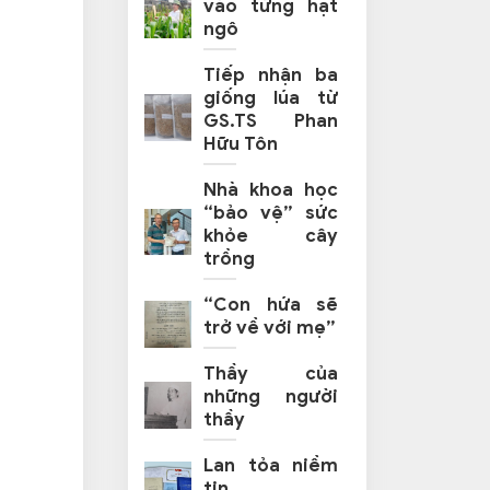
vào từng hạt
ngô
Tiếp nhận ba
giống lúa từ
GS.TS Phan
Hữu Tôn
Nhà khoa học
“bảo vệ” sức
khỏe cây
trồng
“Con hứa sẽ
trở về với mẹ”
Thầy của
những người
thầy
Lan tỏa niềm
tin