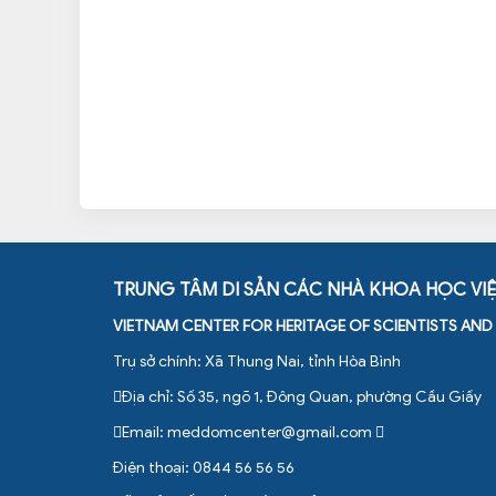
TRUNG TÂM DI SẢN CÁC NHÀ KHOA HỌC VI
VIETNAM CENTER FOR HERITAGE OF SCIENTISTS AN
Trụ sở chính: Xã Thung Nai, tỉnh Hòa Bình
Địa chỉ: Số 35, ngõ 1, Đông Quan, phường Cầu Giấy
Email:
meddomcenter@gmail.com
Điện thoại: 0844 56 56 56