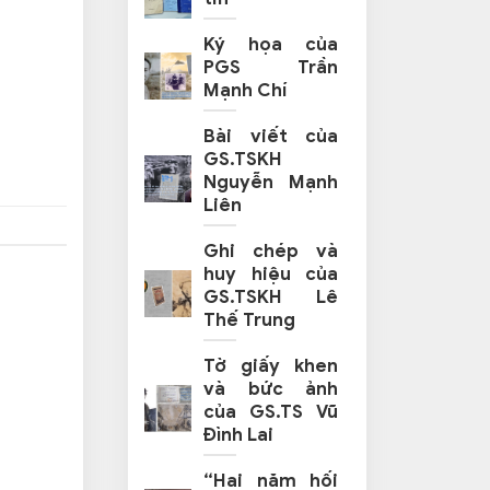
Ký họa của
PGS Trần
Mạnh Chí
Bài viết của
GS.TSKH
Nguyễn Mạnh
Liên
Ghi chép và
huy hiệu của
GS.TSKH Lê
Thế Trung
Tờ giấy khen
và bức ảnh
của GS.TS Vũ
Đình Lai
“Hai năm hối