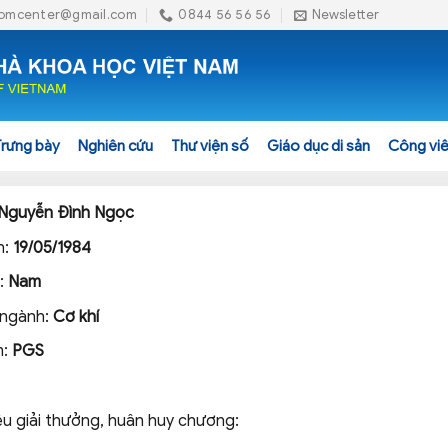
omcenter@gmail.com
0844 56 56 56
Newsletter
Trưng bày
Nghiên cứu
Thư viện số
Giáo dục di sản
Công viê
Nguyễn Đình Ngọc
h:
19/05/1984
h:
Nam
 ngành:
Cơ khí
m:
PGS
ệu giải thưởng, huân huy chương: