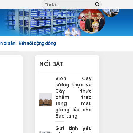
n di sản
Kết nối cộng đồng
NỔI BẬT
Viện Cây
lương thực và
Cây thực
phẩm trao
tặng mẫu
giống lúa cho
Bảo tàng
Gửi tình yêu