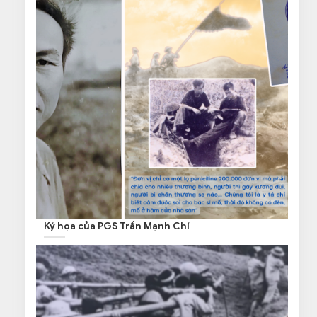
Ký họa của PGS Trần Mạnh Chí