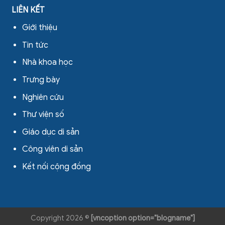
LIÊN KẾT
Giới thiệu
Tin tức
Nhà khoa học
Trưng bày
Nghiên cứu
Thư viện số
Giáo dục di sản
Công viên di sản
Kết nối cộng đồng
Copyright 2026 ©
[vncoption option="blogname"]