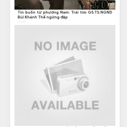
Tin buồn từ phương Nam: Trái tim GS.TS.NGND
Bùi Khánh Thế ngừng đập