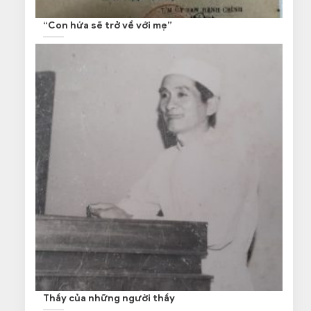
“Con hứa sẽ trở về với mẹ”
Thầy của những người thầy