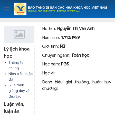
Skip
to
content
Họ tên:
Nguyễn Thị Vân Anh
Năm sinh:
17/10/1989
Giới tính:
Nữ
Lý lịch khoa
Chuyên ngành:
Toán học
học
Thông tin
Học hàm:
PGS
chung
Học vị:
Niên biểu cuộc
đời
Danh hiệu giải thưởng, huân huy
Quá trình
chương:
giảng dạy và
đào tạo
Luận văn,
luận án