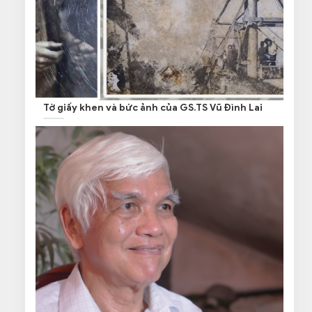
Tờ giấy khen và bức ảnh của GS.TS Vũ Đình Lai