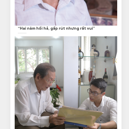
“Hai năm hối hả, gấp rút nhưng rất vui”