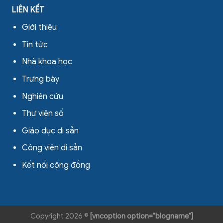
LIÊN KẾT
Giới thiệu
Tin tức
Nhà khoa học
Trưng bày
Nghiên cứu
Thư viện số
Giáo dục di sản
Công viên di sản
Kết nối cộng đồng
Copyright 2026 ©
[vncoption option="blogname"]