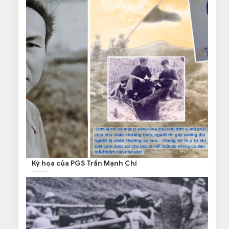
Ký họa của PGS Trần Mạnh Chí