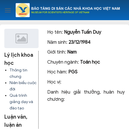
Skip
to
content
Họ tên:
Nguyễn Tuấn Duy
Năm sinh:
23/12/1984
Giới tính:
Nam
Lý lịch khoa
Chuyên ngành:
Toán học
học
Thông tin
Học hàm:
PGS
chung
Học vị:
Niên biểu cuộc
đời
Danh hiệu giải thưởng, huân huy
Quá trình
chương:
giảng dạy và
đào tạo
Luận văn,
luận án