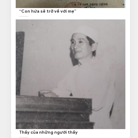
“Con hứa sẽ trở về với mẹ”
Thầy của những người thầy