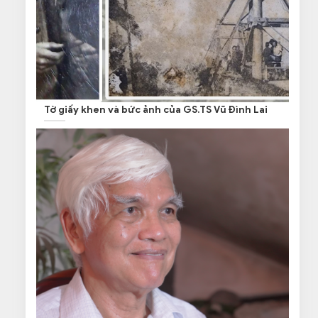
Tờ giấy khen và bức ảnh của GS.TS Vũ Đình Lai