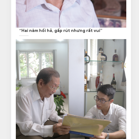
“Hai năm hối hả, gấp rút nhưng rất vui”