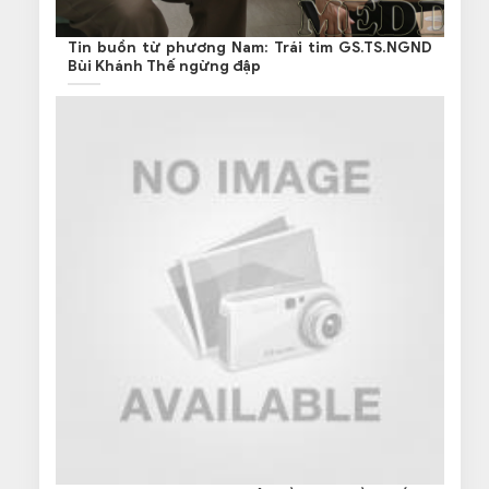
Tin buồn từ phương Nam: Trái tim GS.TS.NGND
Bùi Khánh Thế ngừng đập