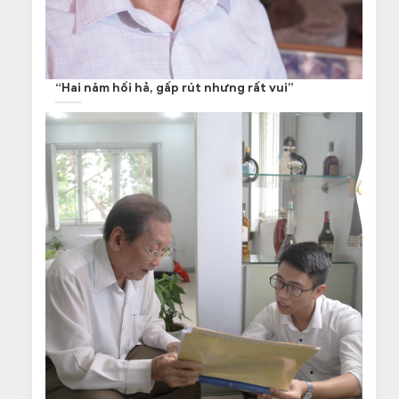
“Hai năm hối hả, gấp rút nhưng rất vui”