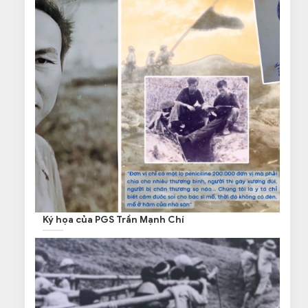
Ký họa của PGS Trần Mạnh Chí