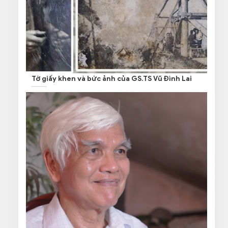
Tờ giấy khen và bức ảnh của GS.TS Vũ Đình Lai