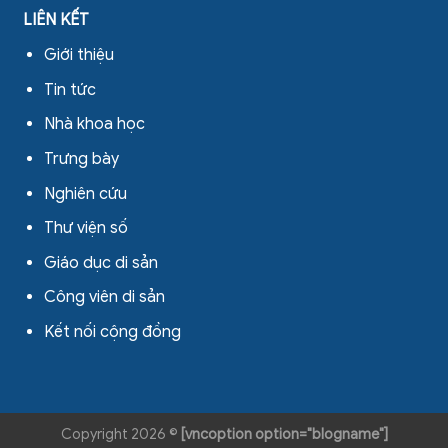
LIÊN KẾT
Giới thiệu
Tin tức
Nhà khoa học
Trưng bày
Nghiên cứu
Thư viện số
Giáo dục di sản
Công viên di sản
Kết nối cộng đồng
Copyright 2026 ©
[vncoption option="blogname"]