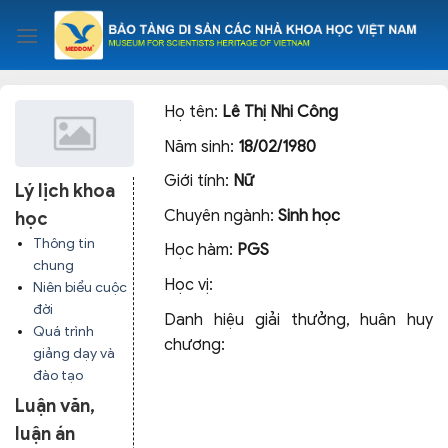
Skip
to
content
Họ tên:
Lê Thị Nhi Công
Năm sinh:
18/02/1980
Giới tính:
Nữ
Lý lịch khoa
Chuyên ngành:
Sinh học
học
Thông tin
Học hàm:
PGS
chung
Học vị:
Niên biểu cuộc
đời
Danh hiệu giải thưởng, huân huy
Quá trình
chương:
giảng dạy và
đào tạo
Luận văn,
luận án