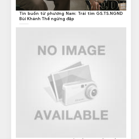
Tin buồn từ phương Nam: Trái tim GS.TS.NGND
Bùi Khánh Thế ngừng đập