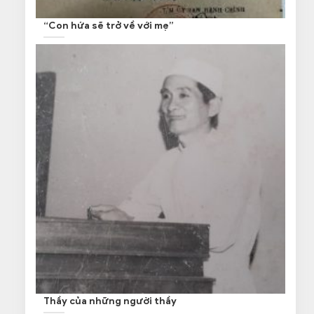
“Con hứa sẽ trở về với mẹ”
Thầy của những người thầy