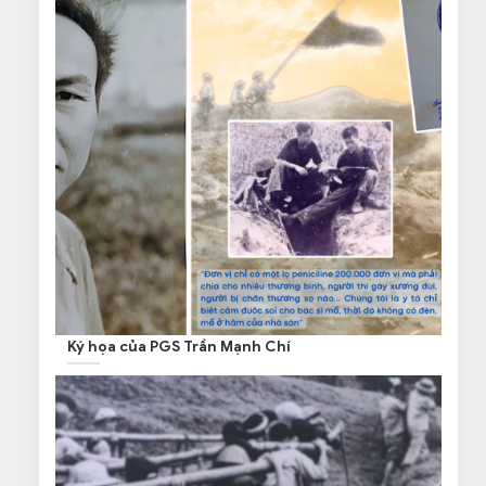
Ký họa của PGS Trần Mạnh Chí