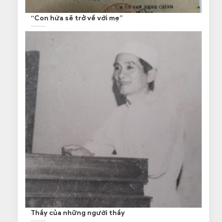
“Con hứa sẽ trở về với mẹ”
Thầy của những người thầy