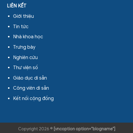
LIÊN KẾT
Giới thiệu
Tin tức
Nhà khoa học
Trưng bày
Nghiên cứu
Thư viện số
Giáo dục di sản
Công viên di sản
Kết nối cộng đồng
Copyright 2026 ©
[vncoption option="blogname"]