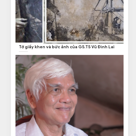
Tờ giấy khen và bức ảnh của GS.TS Vũ Đình Lai