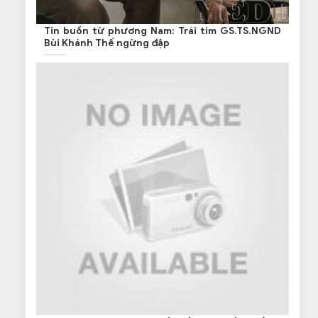
Tin buồn từ phương Nam: Trái tim GS.TS.NGND
Bùi Khánh Thế ngừng đập