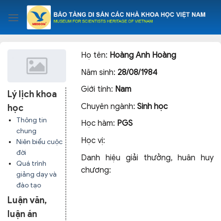
Skip
to
content
Họ tên:
Hoàng Anh Hoàng
Năm sinh:
28/08/1984
Giới tính:
Nam
Lý lịch khoa
Chuyên ngành:
Sinh học
học
Thông tin
Học hàm:
PGS
chung
Học vị:
Niên biểu cuộc
đời
Danh hiệu giải thưởng, huân huy
Quá trình
chương:
giảng dạy và
đào tạo
Luận văn,
luận án