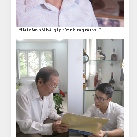
“Hai năm hối hả, gấp rút nhưng rất vui”