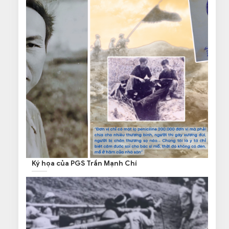
Ký họa của PGS Trần Mạnh Chí