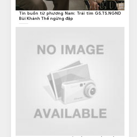
Tin buồn từ phương Nam: Trái tim GS.TS.NGND
Bùi Khánh Thế ngừng đập