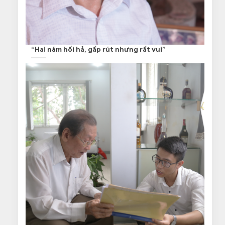
“Hai năm hối hả, gấp rút nhưng rất vui”