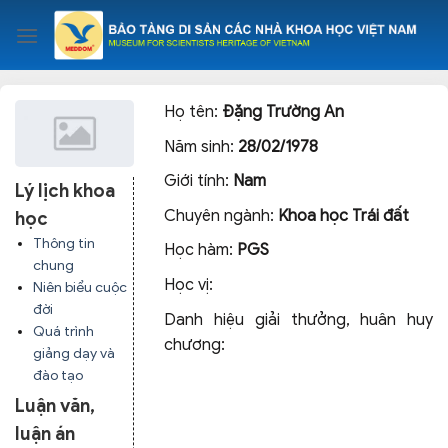
Skip
to
content
Họ tên:
Đặng Trường An
Năm sinh:
28/02/1978
Giới tính:
Nam
Lý lịch khoa
Chuyên ngành:
Khoa học Trái đất
học
Thông tin
Học hàm:
PGS
chung
Học vị:
Niên biểu cuộc
đời
Danh hiệu giải thưởng, huân huy
Quá trình
chương:
giảng dạy và
đào tạo
Luận văn,
luận án