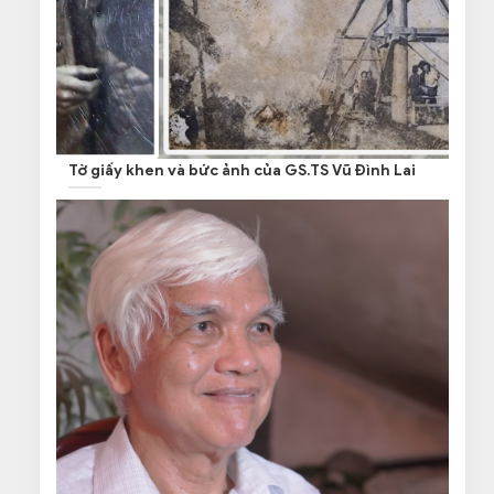
Tờ giấy khen và bức ảnh của GS.TS Vũ Đình Lai