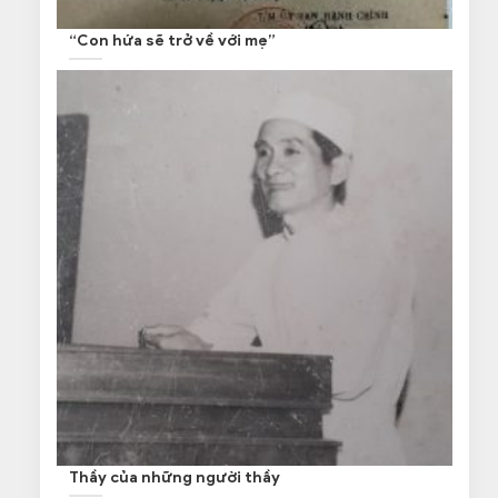
“Con hứa sẽ trở về với mẹ”
Thầy của những người thầy