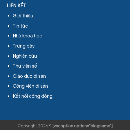
LIÊN KẾT
Giới thiệu
Tin tức
Nhà khoa học
Trưng bày
Nghiên cứu
Thư viện số
Giáo dục di sản
Công viên di sản
Kết nối cộng đồng
Copyright 2026 ©
[vncoption option="blogname"]