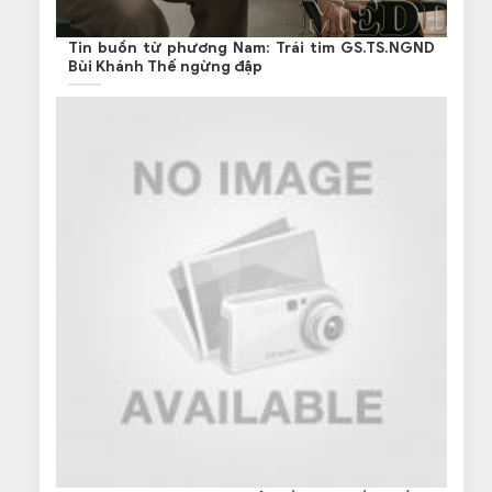
Tin buồn từ phương Nam: Trái tim GS.TS.NGND
Bùi Khánh Thế ngừng đập