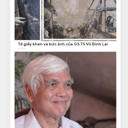
Tờ giấy khen và bức ảnh của GS.TS Vũ Đình Lai