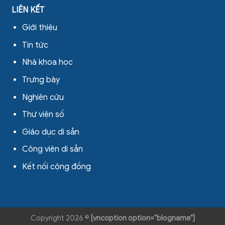
LIÊN KẾT
Giới thiệu
Tin tức
Nhà khoa học
Trưng bày
Nghiên cứu
Thư viện số
Giáo dục di sản
Công viên di sản
Kết nối cộng đồng
Copyright 2026 ©
[vncoption option="blogname"]