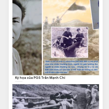
Ký họa của PGS Trần Mạnh Chí