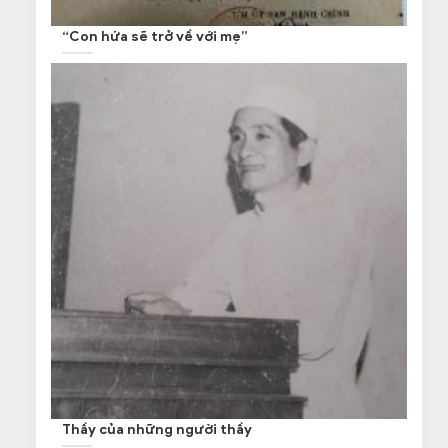
“Con hứa sẽ trở về với mẹ”
Thầy của những người thầy