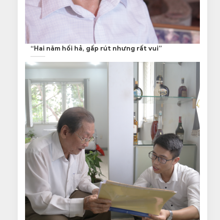
“Hai năm hối hả, gấp rút nhưng rất vui”