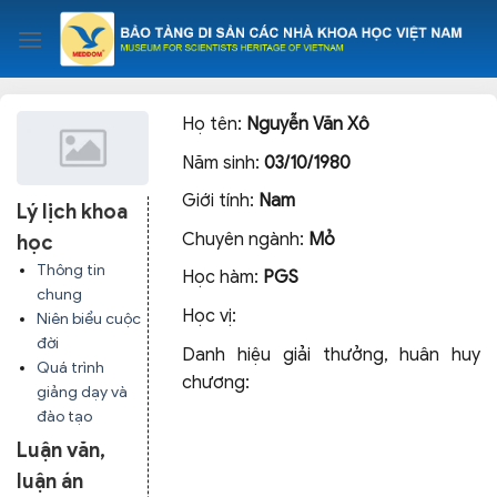
Skip
to
content
Họ tên:
Nguyễn Văn Xô
Năm sinh:
03/10/1980
Giới tính:
Nam
Lý lịch khoa
Chuyên ngành:
Mỏ
học
Thông tin
Học hàm:
PGS
chung
Học vị:
Niên biểu cuộc
đời
Danh hiệu giải thưởng, huân huy
Quá trình
chương:
giảng dạy và
đào tạo
Luận văn,
luận án