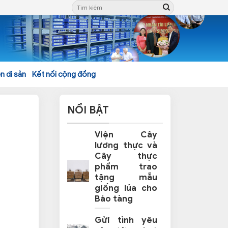
n di sản
Kết nối cộng đồng
NỔI BẬT
Viện Cây
lương thực và
Cây thực
phẩm trao
tặng mẫu
giống lúa cho
Bảo tàng
Gửi tình yêu