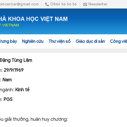
omcenter@gmail.com
0844 56 56 56
Newsletter
Trưng bày
Nghiên cứu
Thư viện số
Giáo dục di sản
Công viê
Đặng Tùng Lâm
h:
29/9/1969
h:
Nam
 ngành:
Kinh tế
m:
PGS
ệu giải thưởng, huân huy chương: