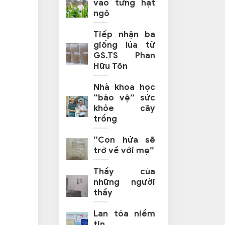
vào từng hạt
ngô
Tiếp nhận ba
giống lúa từ
GS.TS Phan
Hữu Tôn
Nhà khoa học
“bảo vệ” sức
khỏe cây
trồng
“Con hứa sẽ
trở về với mẹ”
Thầy của
những người
thầy
Lan tỏa niềm
tin