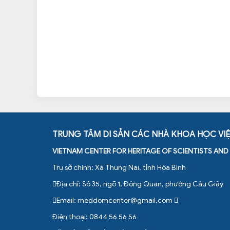
TRUNG TÂM DI SẢN CÁC NHÀ KHOA HỌC VI
VIETNAM CENTER FOR HERITAGE OF SCIENTISTS AN
Trụ sở chính: Xã Thung Nai, tỉnh Hòa Bình
Địa chỉ: Số 35, ngõ 1, Đông Quan, phường Cầu Giấy
Email:
meddomcenter@gmail.com
Điện thoại: 0844 56 56 56