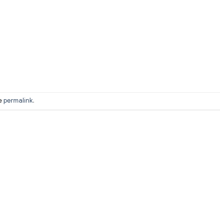
he
permalink
.