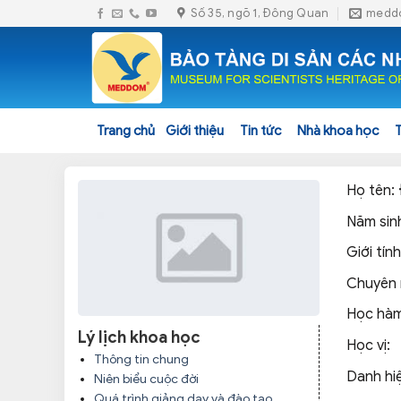
Skip
Số 35, ngõ 1, Đông Quan
medd
to
content
Trang chủ
Giới thiệu
Tin tức
Nhà khoa học
Họ tên:
Năm sin
Giới tín
Chuyên
Học hà
Lý lịch khoa học
Học vị:
Thông tin chung
Danh hi
Niên biểu cuộc đời
Quá trình giảng dạy và đào tạo