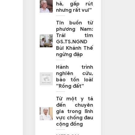
hả, gấp rút
nhưng rất vui”
Tin buồn từ
phương Nam:
Trái tim
GS.TS.NGND
Bùi Khánh Thế
ngừng đập
Hành trình
nghiên cứu,
bảo tồn loài
“Rồng đất”
Từ một y tá
đến chuyên
gia trong lĩnh
vực chống đau
cộng đồng