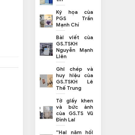
Ký họa của
PGS Trần
Mạnh Chí
Bài viết của
GS.TSKH
Nguyễn Mạnh
Liên
Ghi chép và
huy hiệu của
GS.TSKH Lê
Thế Trung
Tờ giấy khen
và bức ảnh
của GS.TS Vũ
Đình Lai
“Hai năm hối