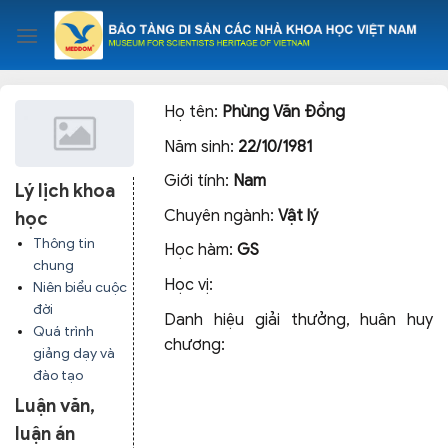
Skip
to
content
Họ tên:
Phùng Văn Đồng
Năm sinh:
22/10/1981
Giới tính:
Nam
Lý lịch khoa
Chuyên ngành:
Vật lý
học
Thông tin
Học hàm:
GS
chung
Học vị:
Niên biểu cuộc
đời
Danh hiệu giải thưởng, huân huy
Quá trình
chương:
giảng dạy và
đào tạo
Luận văn,
luận án