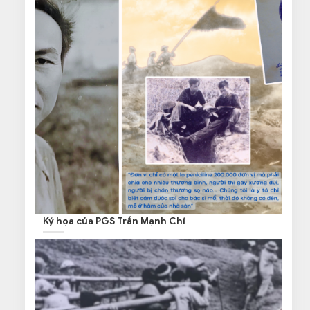
Ký họa của PGS Trần Mạnh Chí