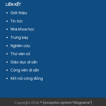
LIÊN KẾT
Giới thiệu
Tin tức
Nhà khoa học
Trưng bày
Nghiên cứu
Thư viện số
Giáo dục di sản
Công viên di sản
Kết nối cộng đồng
Copyright 2026 ©
[vncoption option="blogname"]