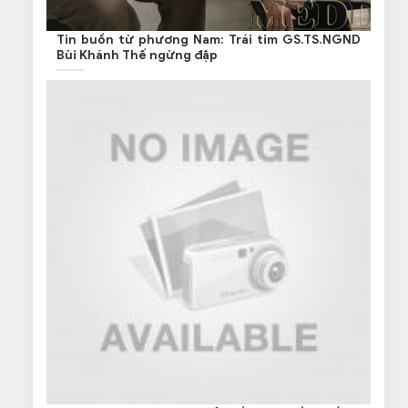
Tin buồn từ phương Nam: Trái tim GS.TS.NGND
Bùi Khánh Thế ngừng đập