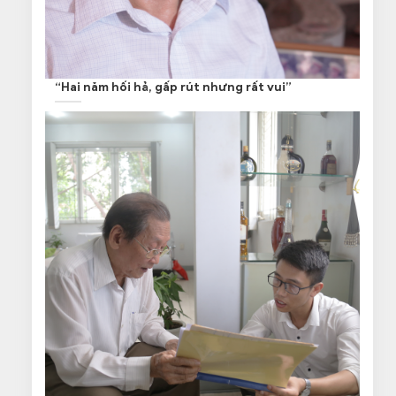
“Hai năm hối hả, gấp rút nhưng rất vui”