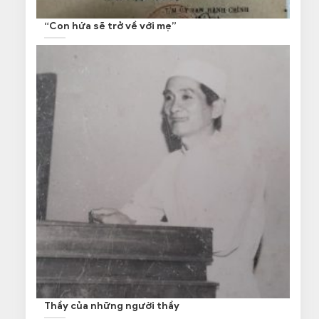
“Con hứa sẽ trở về với mẹ”
Thầy của những người thầy