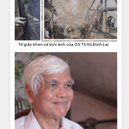
Tờ giấy khen và bức ảnh của GS.TS Vũ Đình Lai